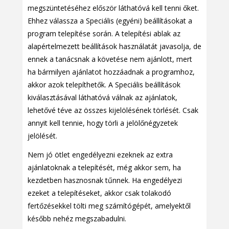
megszüntetéséhez először láthatóvá kell tenni őket.
Ehhez válassza a Speciális (egyéni) beállításokat a
program telepítése során. A telepítési ablak az
alapértelmezett beállítások használatát javasolja, de
ennek a tanácsnak a követése nem ajánlott, mert
ha bármilyen ajánlatot hozzáadnak a programhoz,
akkor azok telepíthetők. A Speciális beállítások
kiválasztásával láthatóvá válnak az ajánlatok,
lehetővé téve az összes kijelölésének törlését. Csak
annyit kell tennie, hogy törli a jelölőnégyzetek
jelölését.
Nem jó ötlet engedélyezni ezeknek az extra
ajánlatoknak a telepítését, még akkor sem, ha
kezdetben hasznosnak tűnnek. Ha engedélyezi
ezeket a telepítéseket, akkor csak tolakodó
fertőzésekkel tölti meg számítógépét, amelyektől
később nehéz megszabadulni.