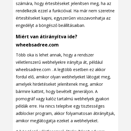
számára, hogy értesítéseket jelenítsen meg, ha az
rendelkezik ezzel a funkcióval. Ha már nem szeretne
értesítéseket kapni, egyszerűen visszavonhatja az
engedélyt a böngésző beállításaiban.
Miért van átirányítva ide?
wheebsadree.com
Több oka is lehet annak, hogy a rendszer
véletlenszerű webhelyekre irányítja át, például
wheebsadree.com . A legtöbb esetben ez akkor
fordul elő, amikor olyan webhelyeket látogat meg,
amelyek hirdetéseket jelenítenek meg, amikor
bármire kattint, hogy bevételt generáljon. A
pornográf vagy kalóz tartalmú webhelyek gyakori
példák erre. Ha nincs telepítve egy tisztességes
adblocker program, akkor folyamatosan átirányítjuk,
amikor meglátogatja ezeket a webhelyeket.