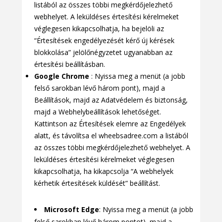
listából az összes többi megkérdőjelezhető
webhelyet. A leküldéses értesítési kérelmeket
véglegesen kikapcsolhatja, ha bejelöli az
“Értesítések engedélyezését kérő új kérések
blokkolása” jelölőnégyzetet ugyanabban az
értesítési beállításban.
Google Chrome
: Nyissa meg a menüt (a jobb
felső sarokban lévő három pont), majd a
Beállítások, majd az Adatvédelem és biztonság,
majd a Webhelybeállítások lehetőséget.
Kattintson az Értesítések elemre az Engedélyek
alatt, és távolítsa el wheebsadree.com a listából
az összes többi megkérdőjelezhető webhelyet. A
leküldéses értesítési kérelmeket véglegesen
kikapcsolhatja, ha kikapcsolja “A webhelyek
kérhetik értesítések küldését” beállítást.
Microsoft Edge
: Nyissa meg a menüt (a jobb
felső sarokban lévő három pontot), majd a