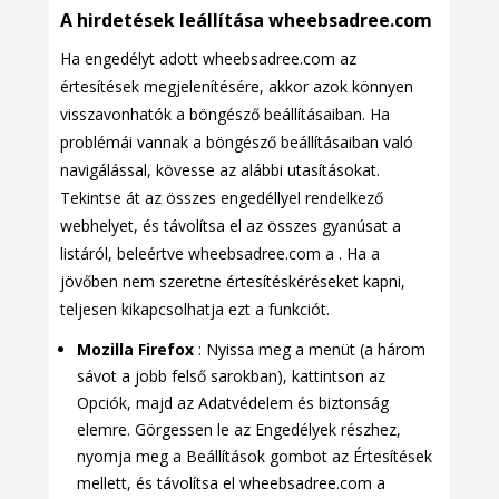
A hirdetések leállítása wheebsadree.com
Ha engedélyt adott wheebsadree.com az
értesítések megjelenítésére, akkor azok könnyen
visszavonhatók a böngésző beállításaiban. Ha
problémái vannak a böngésző beállításaiban való
navigálással, kövesse az alábbi utasításokat.
Tekintse át az összes engedéllyel rendelkező
webhelyet, és távolítsa el az összes gyanúsat a
listáról, beleértve wheebsadree.com a . Ha a
jövőben nem szeretne értesítéskéréseket kapni,
teljesen kikapcsolhatja ezt a funkciót.
Mozilla Firefox
: Nyissa meg a menüt (a három
sávot a jobb felső sarokban), kattintson az
Opciók, majd az Adatvédelem és biztonság
elemre. Görgessen le az Engedélyek részhez,
nyomja meg a Beállítások gombot az Értesítések
mellett, és távolítsa el wheebsadree.com a