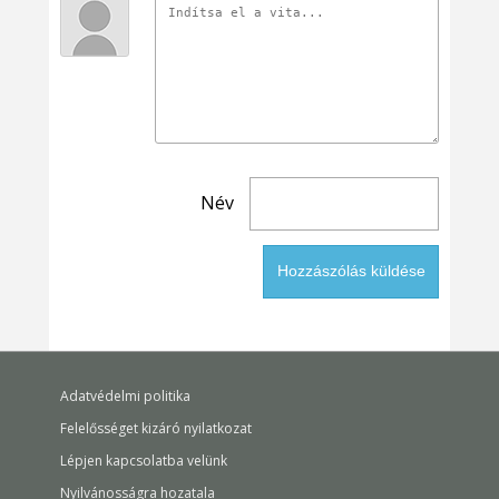
Név
Adatvédelmi politika
Felelősséget kizáró nyilatkozat
Lépjen kapcsolatba velünk
Nyilvánosságra hozatala