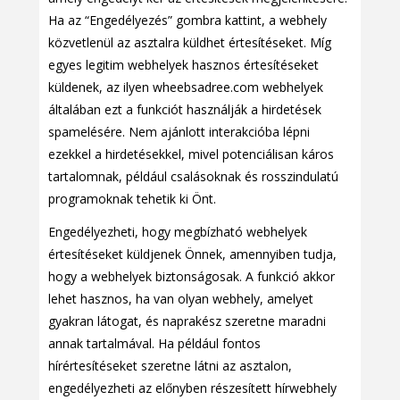
Ha az “Engedélyezés” gombra kattint, a webhely
közvetlenül az asztalra küldhet értesítéseket. Míg
egyes legitim webhelyek hasznos értesítéseket
küldenek, az ilyen wheebsadree.com webhelyek
általában ezt a funkciót használják a hirdetések
spamelésére. Nem ajánlott interakcióba lépni
ezekkel a hirdetésekkel, mivel potenciálisan káros
tartalomnak, például csalásoknak és rosszindulatú
programoknak tehetik ki Önt.
Engedélyezheti, hogy megbízható webhelyek
értesítéseket küldjenek Önnek, amennyiben tudja,
hogy a webhelyek biztonságosak. A funkció akkor
lehet hasznos, ha van olyan webhely, amelyet
gyakran látogat, és naprakész szeretne maradni
annak tartalmával. Ha például fontos
hírértesítéseket szeretne látni az asztalon,
engedélyezheti az előnyben részesített hírwebhely