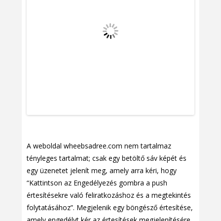
A weboldal wheebsadree.com nem tartalmaz
tényleges tartalmat; csak egy betöltő sáv képét és
egy üzenetet jelenít meg, amely arra kéri, hogy
“Kattintson az Engedélyezés gombra a push
értesítésekre való feliratkozáshoz és a megtekintés
folytatásához”. Megjelenik egy böngésző értesítése,
amely engedélyt kér az értesítések megjelenítésére.