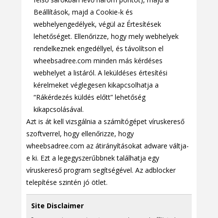
Beállítások, majd a Cookie-k és
webhelyengedélyek, végül az Értesítések
lehetőséget. Ellenőrizze, hogy mely webhelyek
rendelkeznek engedéllyel, és távolítson el
wheebsadree.com minden más kérdéses
webhelyet a listáról. A leküldéses értesítési
kérelmeket véglegesen kikapcsolhatja a
“Rákérdezés küldés előtt” lehetőség
kikapcsolásával.
Azt is át kell vizsgálnia a számítógépet víruskereső
szoftverrel, hogy ellenőrizze, hogy
wheebsadree.com az átirányításokat adware váltja-
e ki. Ezt a legegyszerűbbnek találhatja egy
víruskereső program segítségével. Az adblocker
telepítése szintén jó ötlet.
Site Disclaimer