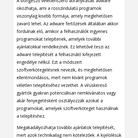
A böngésző véletlenszerű átirányításait adware
okozhatja, ami a rosszindulatú programok
viszonylag kisebb formája, amely meglehetősen
zavaró lehet. Az adware fertőzések általában akkor
fordulnak elő, amikor a felhasználók ingyenes
programokat telepítenek, amelyek további
ajánlatokkal rendelkeznek. Ez lehetővé teszi az
adware telepítését a felhasználó kifejezett
engedélye nélkül. Ezt a módszert
szoftverkötegelésnek nevezik, és meglehetősen
ellentmondásos, mert nem kívánt programok
véletlen telepítéséhez vezethet. A víruskereső
gyártók gyakran potenciálisan nemkívánatos vagy
akár fenyegetésként osztályozzák azokat a
programokat, amelyek szoftverköteget használnak
a telepítéshez.
Megakadályozhatja további ajánlatok telepítését,
mert azok technikailag nem kötelezőek. A kijelölésük