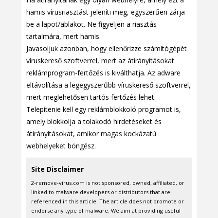
hamis vírusriasztást jeleníti meg, egyszerűen zárja
be a lapot/ablakot. Ne figyeljen a riasztás
tartalmára, mert hamis.
Javasoljuk azonban, hogy ellenőrizze számítógépét
víruskereső szoftverrel, mert az átirányításokat
reklámprogram-fertőzés is kiválthatja. Az adware
eltávolítása a legegyszerűbb víruskereső szoftverrel,
mert meglehetősen tartós fertőzés lehet.
Telepítenie kell egy reklámblokkoló programot is,
amely blokkolja a tolakodó hirdetéseket és
átirányításokat, amikor magas kockázatú
webhelyeket böngész.
Site Disclaimer
2-remove-virus.com is not sponsored, owned, affiliated, or
linked to malware developers or distributors that are
referenced in this article. The article does not promote or
endorse any type of malware. We aim at providing useful