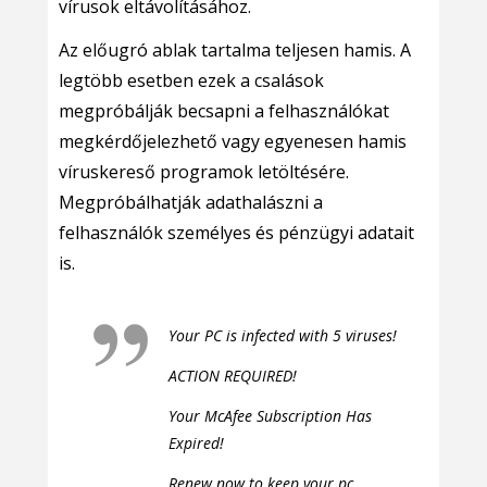
vírusok eltávolításához.
Az előugró ablak tartalma teljesen hamis. A
legtöbb esetben ezek a csalások
megpróbálják becsapni a felhasználókat
megkérdőjelezhető vagy egyenesen hamis
víruskereső programok letöltésére.
Megpróbálhatják adathalászni a
felhasználók személyes és pénzügyi adatait
is.
Your PC is infected with 5 viruses!
ACTION REQUIRED!
Your McAfee Subscription Has
Expired!
Renew now to keep your pc