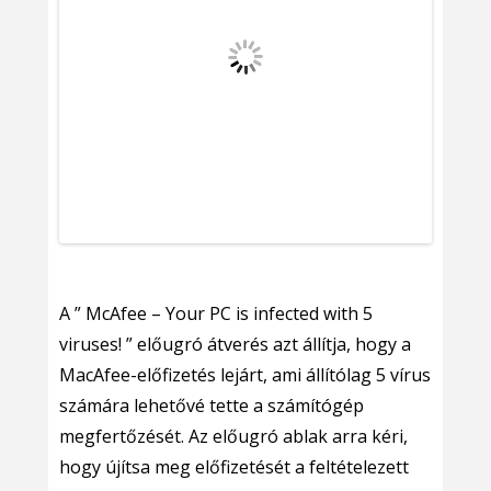
A ” McAfee – Your PC is infected with 5
viruses! ” előugró átverés azt állítja, hogy a
MacAfee-előfizetés lejárt, ami állítólag 5 vírus
számára lehetővé tette a számítógép
megfertőzését. Az előugró ablak arra kéri,
hogy újítsa meg előfizetését a feltételezett