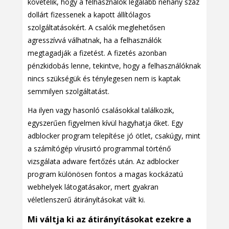
követelik, hogy a felhasználók legalább néhány száz
dollárt fizessenek a kapott állítólagos
szolgáltatásokért. A csalók meglehetősen
agresszívvá válhatnak, ha a felhasználók
megtagadják a fizetést. A fizetés azonban
pénzkidobás lenne, tekintve, hogy a felhasználóknak
nincs szükségük és ténylegesen nem is kaptak
semmilyen szolgáltatást.
Ha ilyen vagy hasonló csalásokkal találkozik,
egyszerűen figyelmen kívül hagyhatja őket. Egy
adblocker program telepítése jó ötlet, csakúgy, mint
a számítógép vírusirtó programmal történő
vizsgálata adware fertőzés után. Az adblocker
program különösen fontos a magas kockázatú
webhelyek látogatásakor, mert gyakran
véletlenszerű átirányításokat vált ki.
Mi váltja ki az átirányításokat ezekre a