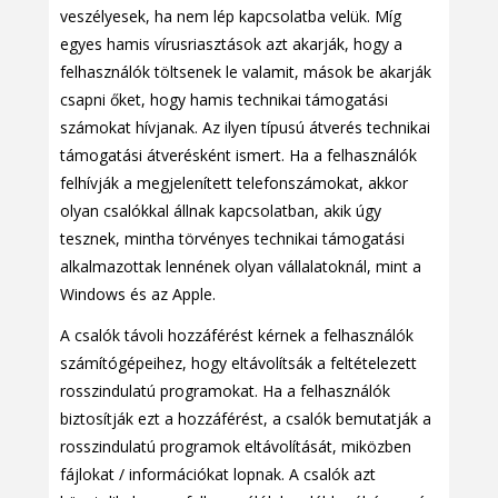
veszélyesek, ha nem lép kapcsolatba velük. Míg
egyes hamis vírusriasztások azt akarják, hogy a
felhasználók töltsenek le valamit, mások be akarják
csapni őket, hogy hamis technikai támogatási
számokat hívjanak. Az ilyen típusú átverés technikai
támogatási átverésként ismert. Ha a felhasználók
felhívják a megjelenített telefonszámokat, akkor
olyan csalókkal állnak kapcsolatban, akik úgy
tesznek, mintha törvényes technikai támogatási
alkalmazottak lennének olyan vállalatoknál, mint a
Windows és az Apple.
A csalók távoli hozzáférést kérnek a felhasználók
számítógépeihez, hogy eltávolítsák a feltételezett
rosszindulatú programokat. Ha a felhasználók
biztosítják ezt a hozzáférést, a csalók bemutatják a
rosszindulatú programok eltávolítását, miközben
fájlokat / információkat lopnak. A csalók azt