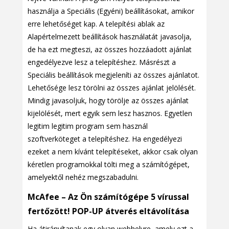
használja a Speciális (Egyéni) beállításokat, amikor
erre lehetőséget kap. A telepítési ablak az
Alapértelmezett beállítások használatát javasolja,
de ha ezt megteszi, az összes hozzáadott ajánlat
engedélyezve lesz a telepítéshez. Másrészt a
Speciális beállítások megjeleníti az összes ajánlatot.
Lehetősége lesz törölni az összes ajánlat jelölését.
Mindig javasoljuk, hogy törölje az összes ajánlat
kijelölését, mert egyik sem lesz hasznos. Egyetlen
legitim legitim program sem használ
szoftverköteget a telepítéshez. Ha engedélyezi
ezeket a nem kívánt telepítéseket, akkor csak olyan
kéretlen programokkal tölti meg a számítógépet,
amelyektől nehéz megszabadulni.
McAfee – Az Ön számítógépe 5 vírussal
fertőzött! POP-UP átverés eltávolítása
Ha átirányítanak egy olyan webhelyre, amely ezt a