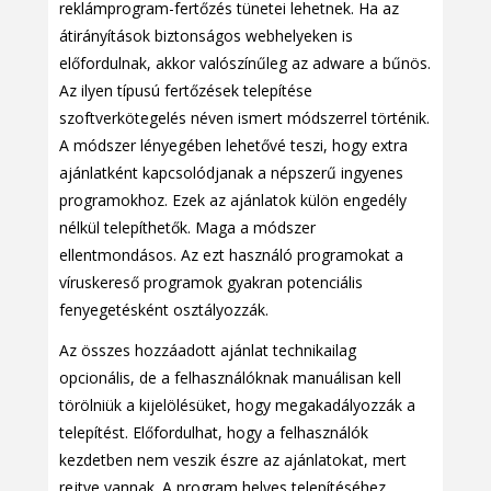
reklámprogram-fertőzés tünetei lehetnek. Ha az
átirányítások biztonságos webhelyeken is
előfordulnak, akkor valószínűleg az adware a bűnös.
Az ilyen típusú fertőzések telepítése
szoftverkötegelés néven ismert módszerrel történik.
A módszer lényegében lehetővé teszi, hogy extra
ajánlatként kapcsolódjanak a népszerű ingyenes
programokhoz. Ezek az ajánlatok külön engedély
nélkül telepíthetők. Maga a módszer
ellentmondásos. Az ezt használó programokat a
víruskereső programok gyakran potenciális
fenyegetésként osztályozzák.
Az összes hozzáadott ajánlat technikailag
opcionális, de a felhasználóknak manuálisan kell
törölniük a kijelölésüket, hogy megakadályozzák a
telepítést. Előfordulhat, hogy a felhasználók
kezdetben nem veszik észre az ajánlatokat, mert
rejtve vannak. A program helyes telepítéséhez