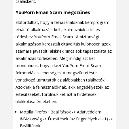
csalásként.
YouPorn Email Scam megszűnés
Előfordulhat, hogy a felhasználóknak kémprogram-
elhárító alkalmazást kell alkalmazniuk a teljes
törléshez YouPorn Email Scam . A biztonsági
alkalmazáson keresztüli eltávolítás különösen azok
számára javasolt, akiknek nincs sok tapasztalata az
alkalmazás törlésében. Még mindig azt kell
mondanunk, hogy a kézi YouPorn Email Scam
felmondás is lehetséges. A megszüntetésre
vonatkozó útmutatók az alábbiakban találhatók.
Azoknak a felhasználóknak, akik engedélyezték az
értesítéseket, törölniük kell azt a hirdetések
blokkolása érdekében.
Mozilla Firefox : Beállítások -> Adatvédelem
&Biztonság -> Értesítések (az Engedélyek alatt) ->
Beállítások.