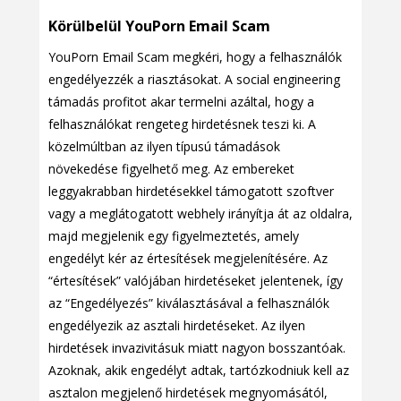
Körülbelül YouPorn Email Scam
YouPorn Email Scam megkéri, hogy a felhasználók
engedélyezzék a riasztásokat. A social engineering
támadás profitot akar termelni azáltal, hogy a
felhasználókat rengeteg hirdetésnek teszi ki. A
közelmúltban az ilyen típusú támadások
növekedése figyelhető meg. Az embereket
leggyakrabban hirdetésekkel támogatott szoftver
vagy a meglátogatott webhely irányítja át az oldalra,
majd megjelenik egy figyelmeztetés, amely
engedélyt kér az értesítések megjelenítésére. Az
“értesítések” valójában hirdetéseket jelentenek, így
az “Engedélyezés” kiválasztásával a felhasználók
engedélyezik az asztali hirdetéseket. Az ilyen
hirdetések invazivitásuk miatt nagyon bosszantóak.
Azoknak, akik engedélyt adtak, tartózkodniuk kell az
asztalon megjelenő hirdetések megnyomásától,