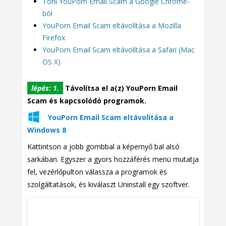
Törli YouPorn Email Scam a Google Chrome-
ból
YouPorn Email Scam eltávolítása a Mozilla
Firefox
YouPorn Email Scam eltávolítása a Safari (Mac
OS X)
lépés: 1.
Távolítsa el a(z) YouPorn Email
Scam és kapcsolódó programok.
YouPorn Email Scam eltávolítása a
Windows 8
Kattintson a jobb gombbal a képernyő bal alsó
sarkában. Egyszer a gyors hozzáférés menü mutatja
fel, vezérlőpulton válassza a programok és
szolgáltatások, és kiválaszt Uninstall egy szoftver.