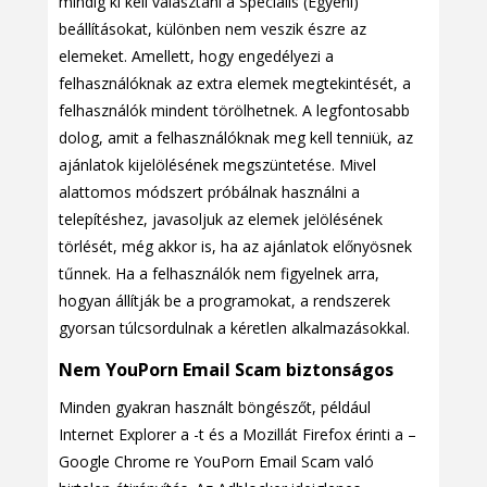
mindig ki kell választani a Speciális (Egyéni)
beállításokat, különben nem veszik észre az
elemeket. Amellett, hogy engedélyezi a
felhasználóknak az extra elemek megtekintését, a
felhasználók mindent törölhetnek. A legfontosabb
dolog, amit a felhasználóknak meg kell tenniük, az
ajánlatok kijelölésének megszüntetése. Mivel
alattomos módszert próbálnak használni a
telepítéshez, javasoljuk az elemek jelölésének
törlését, még akkor is, ha az ajánlatok előnyösnek
tűnnek. Ha a felhasználók nem figyelnek arra,
hogyan állítják be a programokat, a rendszerek
gyorsan túlcsordulnak a kéretlen alkalmazásokkal.
Nem YouPorn Email Scam biztonságos
Minden gyakran használt böngészőt, például
Internet Explorer a -t és a Mozillát Firefox érinti a –
Google Chrome re YouPorn Email Scam való