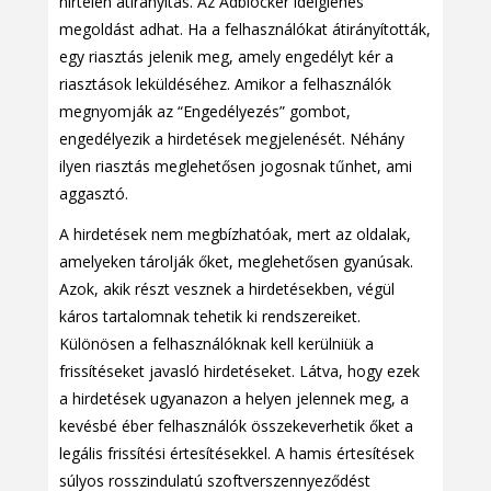
hirtelen átirányítás. Az Adblocker ideiglenes
megoldást adhat. Ha a felhasználókat átirányították,
egy riasztás jelenik meg, amely engedélyt kér a
riasztások leküldéséhez. Amikor a felhasználók
megnyomják az “Engedélyezés” gombot,
engedélyezik a hirdetések megjelenését. Néhány
ilyen riasztás meglehetősen jogosnak tűnhet, ami
aggasztó.
A hirdetések nem megbízhatóak, mert az oldalak,
amelyeken tárolják őket, meglehetősen gyanúsak.
Azok, akik részt vesznek a hirdetésekben, végül
káros tartalomnak tehetik ki rendszereiket.
Különösen a felhasználóknak kell kerülniük a
frissítéseket javasló hirdetéseket. Látva, hogy ezek
a hirdetések ugyanazon a helyen jelennek meg, a
kevésbé éber felhasználók összekeverhetik őket a
legális frissítési értesítésekkel. A hamis értesítések
súlyos rosszindulatú szoftverszennyeződést