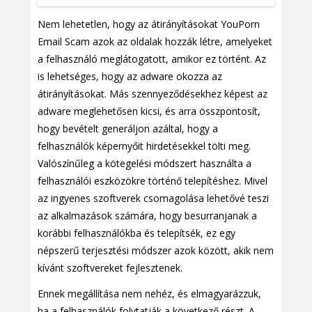
Nem lehetetlen, hogy az átirányításokat YouPorn
Email Scam azok az oldalak hozzák létre, amelyeket
a felhasználó meglátogatott, amikor ez történt. Az
is lehetséges, hogy az adware okozza az
átirányításokat. Más szennyeződésekhez képest az
adware meglehetősen kicsi, és arra összpontosít,
hogy bevételt generáljon azáltal, hogy a
felhasználók képernyőit hirdetésekkel tölti meg.
Valószínűleg a kötegelési módszert használta a
felhasználói eszközökre történő telepítéshez. Mivel
az ingyenes szoftverek csomagolása lehetővé teszi
az alkalmazások számára, hogy besurranjanak a
korábbi felhasználókba és telepítsék, ez egy
népszerű terjesztési módszer azok között, akik nem
kívánt szoftvereket fejlesztenek.
Ennek megállítása nem nehéz, és elmagyarázzuk,
ha a felhasználók folytatják a következő részt. A