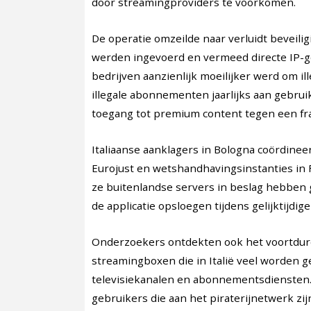
door streamingproviders te voorkomen.
De operatie omzeilde naar verluidt beveil
werden ingevoerd en vermeed directe IP-g
bedrijven aanzienlijk moeilijker werd om ill
illegale abonnementen jaarlijks aan gebru
toegang tot premium content tegen een frac
Italiaanse aanklagers in Bologna coördine
Eurojust en wetshandhavingsinstanties in F
ze buitenlandse servers in beslag hebben
de applicatie opsloegen tijdens gelijktijdig
Onderzoekers ontdekten ook het voortdure
streamingboxen die in Italië veel worden ge
televisiekanalen en abonnementsdiensten.
gebruikers die aan het piraterijnetwerk zi