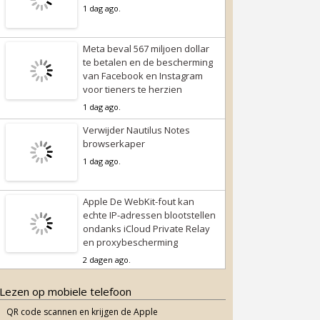
1 dag ago.
Meta beval 567 miljoen dollar
te betalen en de bescherming
van Facebook en Instagram
voor tieners te herzien
1 dag ago.
Verwijder Nautilus Notes
browserkaper
1 dag ago.
Apple De WebKit-fout kan
echte IP-adressen blootstellen
ondanks iCloud Private Relay
en proxybescherming
2 dagen ago.
Lezen op mobiele telefoon
QR code scannen en krijgen de Apple