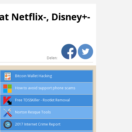
at Netflix-, Disney+-
Delen:
Bitcoin Wallet Hacking
How to avoid support phone scams
Free TDSSKiller - Rootkit Removal
Norton Resque Tools
2017 Internet Crime Report