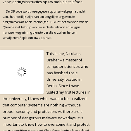
verwijderingsinstructies op uw mobiele telefoon.
De QR code wordt weergegeven op onze webpagina omdat
soms het moeilijk zijn kan om dergelijke ongewenste
programma's als Apple beëindigen. U kunt het scannen van de
QR-code met behulp van uw mobiele telefoon en krijgen
manueel wegruiming dienstorder die u zullen helpen
verwijderen Apple van uw apparaat.
This is me, Nicolaus
Dreher – a master of
computer sciences who
has finished Freie
University located in
Berlin. Since I have
visited my first lectures in
the university, I knew who I want to be. I realized
that computer systems are nothing without a
proper security and protection. As there are a
number of dangerous malware nowadays, it is
important to know how to overcome it and protect
your sensitive data and files from being breached