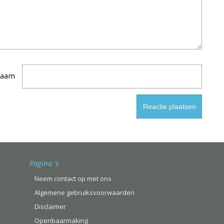
aam
Pagina 's
Neem contact op met ons
Algemene gebruiksvoorwaarden
Disclaimer
Openbaarmaking