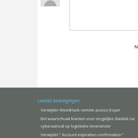
N
Laatste bedreigingen
Verwijder WeedHack remote access trojan
Bol waarschuwt klanten voor mogelijke datalek na
cyberaanval op logistieke leverancier
Verwijder ” Account expiration confirmation ”