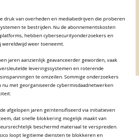
de druk van overheden en mediabedrijven die proberen
jsystemen te bestrijden. Nu de abonnementskosten
tplatforms, hebben cybersecurityonderzoekers en
ij wereldwijd weer toeneemt.
open jaren aanzienlijk geavanceerder geworden, vaak
 versleutelde leveringssystemen en roterende
sinspanningen te omzeilen. Sommige onderzoekers
en nu met georganiseerde cybermisdaadnetwerken
teit.
 de afgelopen jaren geïntensifiseerd via initiatieven
steem, dat snelle blokkering mogelijk maakt van
eursrechtelijk beschermd materiaal te verspreiden.
risico loopt legitieme diensten te blokkeren en