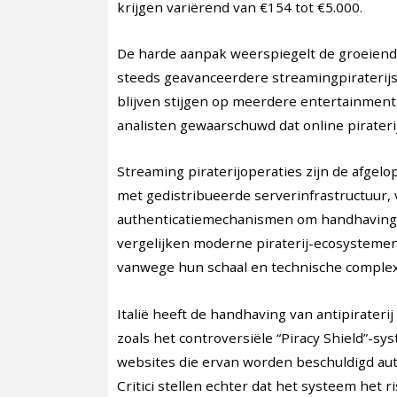
krijgen variërend van €154 tot €5.000.
De harde aanpak weerspiegelt de groeien
steeds geavanceerdere streamingpirateri
blijven stijgen op meerdere entertainmen
analisten gewaarschuwd dat online pirater
Streaming piraterijoperaties zijn de afgel
met gedistribueerde serverinfrastructuur,
authenticatiemechanismen om handhaving
vergelijken moderne piraterij-ecosystem
vanwege hun schaal en technische complexi
Italië heeft de handhaving van antipiraterij
zoals het controversiële “Piracy Shield”-sy
websites die ervan worden beschuldigd aut
Critici stellen echter dat het systeem het 