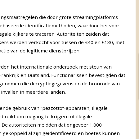
igingsmaatregelen die door grote streamingplatforms
ebaseerde identificatiemethoden, waardoor het voor
egale kijkers te traceren. Autoriteiten zeiden dat
ikers werden verkocht voor tussen de €40 en €130, met
tie van de legitieme dienstprijzen.
erden het internationale onderzoek met steun van
rankrijk en Duitsland. Functionarissen bevestigden dat
 genomen die decryptiegegevens en de broncode van
e invallen in meerdere landen.
nde gebruik van “pezzotto”-apparaten, illegale
bruikt om toegang te krijgen tot illegale
 De autoriteiten meldden dat ongeveer 1.000
jn gekoppeld al zijn geïdentificeerd en boetes kunnen