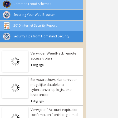
Common Froud Schemes
Securing Your Web Browser
2015 Internet Security Report
Security Tips from Homeland Security
Verwijder WeedHack remote
access trojan
1 dag ago.
Bol waarschuwt klanten voor
mogelijke datalek na
cyberaanval op logistieke
leverancier
1 dag ago.
Verwijder ” Account expiration
confirmation ” phishing-e-mail