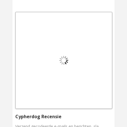
Cypherdog Recensie
Verzend gecodeerde e-mails en berichten, sla