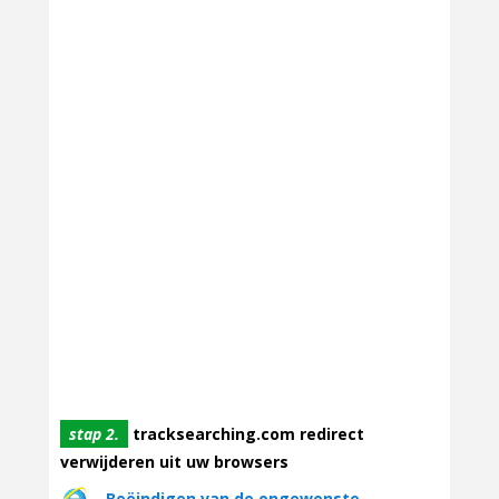
stap 2.
tracksearching.com redirect
verwijderen uit uw browsers
Beëindigen van de ongewenste