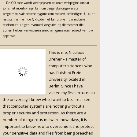
De QR code wordt weergegeven op onze webpagina omdat
soms het moeilijk zijn kan om dergelijke ongewenste
programma's als searchanygame.com redirect beëindigen. U kunt
het scannen van de QR-code met behulp van uw mobiele
telefoon en krijgen manueel wegruiming dienstorder die u
zullen helpen verwijderen searchanygame.com redirect van uw
apparaat.
This is me, Nicolaus
Dreher – a master of
computer sciences who
has finished Freie
University located in
Berlin. Since I have
visited my first lectures in
the university, I knew who I want to be. I realized
that computer systems are nothing without a
proper security and protection. As there are a
number of dangerous malware nowadays, it is
important to know how to overcome it and protect
your sensitive data and files from being breached