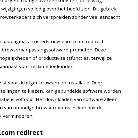
rborgen in lange overeenkomsten, of zo vaag
ijzigingen volledig over het hoofd zien. Dit gebrek
browserkapers zich verspreiden zonder veel aandacht
loadpagina’s trustedstudysearch.com redirect
n browseraanpassingssoftware promoten. Deze
gelijkheden of productiviteitsfuncties, terwijl ze
aanpast voor reclamedoeleinden.
ist voorzichtiger browsen en installatie. Door
nstellingen te kiezen, kan gebundelde software worden
atie is voltooid. Het downloaden van software alleen
n van onnodige browserextensies kan ook de
jk verminderen.
.com redirect