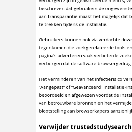
verborgen zijn in geavanceerde menu’s, ve
beschreven dat gebruikers de ongewenste w
aan transparantie maakt het mogelijk dat 
te trekken tijdens de installatie.
Gebruikers kunnen ook via verdachte down
tegenkomen die zoekgerelateerde tools e
pagina’s adverteren vaak verbeterde zoekmo
verbergen dat de software browsergedrag 
Het verminderen van het infectierisico vere
“Aangepast” of “Geavanceerd” installatie-i
beoordeeld en afgewezen voordat de install
van betrouwbare bronnen en het vermijde
blootstelling aan browserkapers aanzienli
Verwijder trustedstudysearch