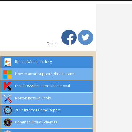
Delen:
Bitcoin Wallet Hacking
How to avoid support phone scams
Free TDSSKiller - Rootkit Removal
Norton Resque Tools
2017 Internet Crime Report
Common Froud Schemes