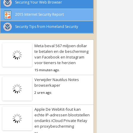
Securing Your Web Browser
2015 Internet Security Report
Security Tips from Homeland Security
Meta beval 567 miljoen dollar
te betalen en de bescherming
van Facebook en Instagram
voor tieners te herzien
15 minuten ago.
Verwijder Nautilus Notes
browserkaper
2 uren ago.
Apple De WebKit-fout kan
echte IP-adressen blootstellen
ondanks iCloud Private Relay
en proxybescherming