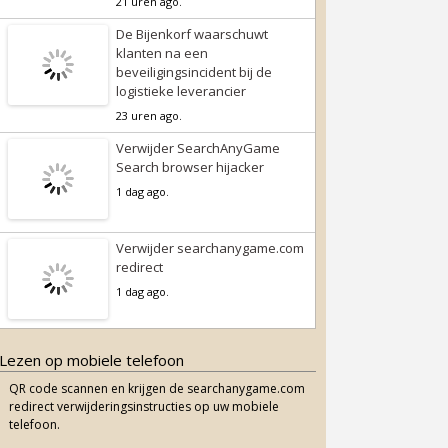
21 uren ago.
De Bijenkorf waarschuwt
klanten na een
beveiligingsincident bij de
logistieke leverancier
23 uren ago.
Verwijder SearchAnyGame
Search browser hijacker
1 dag ago.
Verwijder searchanygame.com
redirect
1 dag ago.
Lezen op mobiele telefoon
QR code scannen en krijgen de searchanygame.com
redirect verwijderingsinstructies op uw mobiele
telefoon.