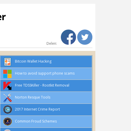
er
Delen:
Bitcoin Wallet Hacking
How to avoid support phone scams
Free TDSSKiller - Rootkit Removal
Norton Resque Tools
2017 Internet Crime Report
Common Froud Schemes