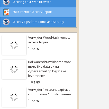
Securing Your Web Browser
2015 Internet Security Report
Security Tips from Homeland Security
Verwijder WeedHack remote
access trojan
1 dag ago.
Bol waarschuwt klanten voor
mogelijke datalek na
cyberaanval op logistieke
leverancier
1 dag ago.
Verwijder ” Account expiration
confirmation ” phishing-e-mail
1 dag ago.