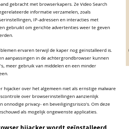
band gebracht met browserkapers. Ze Video Search
gerelateerde informatie verzamelen, zoals
rinstellingen, IP-adressen en interacties met
n gebruikt om gerichte advertenties weer te geven
erden.
lemen ervaren terwijl de kaper nog geïnstalleerd is.
ts en aanpassingen in de achtergrondbrowser kunnen
na’s, meer gebruik van middelen en een minder
een.
 hijacker over het algemeen niet als ernstige malware
rscontrole over browserinstellingen aanzienlijk
 onnodige privacy- en beveiligingsrisico’s. Om deze
chouwd als mogelijk ongewenste applicaties.
rowser hijacker wordt geïnstalleerd