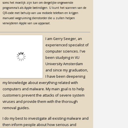
soms het moeilijk zijn kan om dergelijke ongewenste
programma's als Apple beëindigen. U kunt het scannen van de
QR-code met behulp van uw mobiele telefoon en krijgen
manueel wegruiming dienstorder die u zullen helpen
verwijderen Apple van uw apparaat.
I am Gerry Seeger, an
experienced specialist of
computer sciences. I've
been studying in VU
University Amsterdam
and since my graduation,
I have been deepening
my knowledge about everything related with
computers and malware. My main goal is to help
customers prevent the attacks of severe system
viruses and provide them with the thorough
removal guides.
I do my best to investigate all existing malware and
then inform people about how serious and