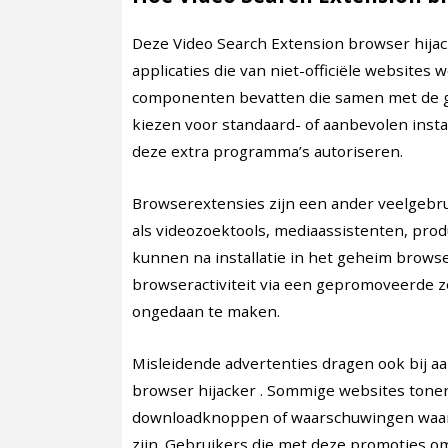
Deze Video Search Extension browser hijac
applicaties die van niet-officiële websit
componenten bevatten die samen met de g
kiezen voor standaard- of aanbevolen insta
deze extra programma’s autoriseren.
Browserextensies zijn een ander veelgebru
als videozoektools, mediaassistenten, pro
kunnen na installatie in het geheim browse
browseractiviteit via een gepromoveerde 
ongedaan te maken.
Misleidende advertenties dragen ook bij a
browser hijacker . Sommige websites tone
downloadknoppen of waarschuwingen waar
zijn. Gebruikers die met deze promoties o