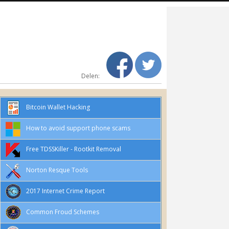
Delen:
Bitcoin Wallet Hacking
How to avoid support phone scams
Free TDSSKiller - Rootkit Removal
Norton Resque Tools
2017 Internet Crime Report
Common Froud Schemes