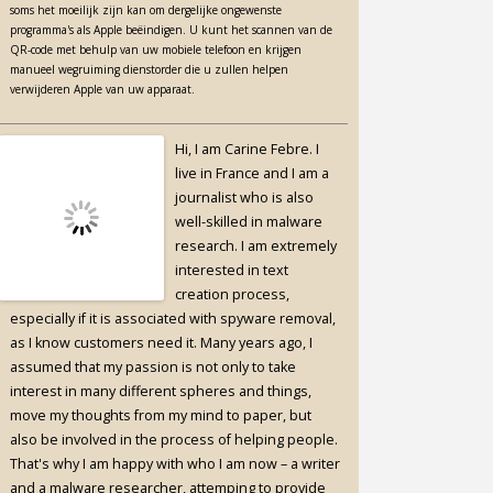
soms het moeilijk zijn kan om dergelijke ongewenste
programma's als Apple beëindigen. U kunt het scannen van de
QR-code met behulp van uw mobiele telefoon en krijgen
manueel wegruiming dienstorder die u zullen helpen
verwijderen Apple van uw apparaat.
Hi, I am Carine Febre. I
live in France and I am a
journalist who is also
well-skilled in malware
research. I am extremely
interested in text
creation process,
especially if it is associated with spyware removal,
as I know customers need it. Many years ago, I
assumed that my passion is not only to take
interest in many different spheres and things,
move my thoughts from my mind to paper, but
also be involved in the process of helping people.
That's why I am happy with who I am now – a writer
and a malware researcher, attemping to provide