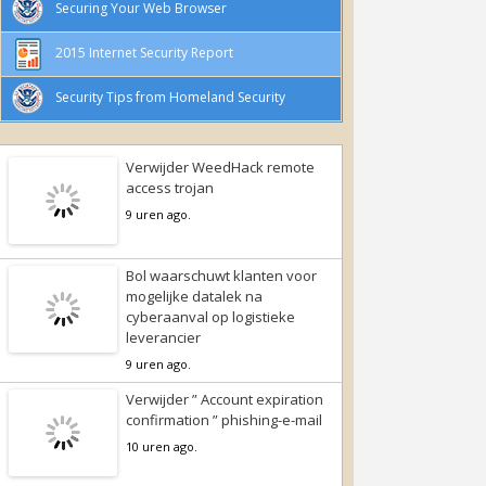
Securing Your Web Browser
2015 Internet Security Report
Security Tips from Homeland Security
Verwijder WeedHack remote
access trojan
9 uren ago.
Bol waarschuwt klanten voor
mogelijke datalek na
cyberaanval op logistieke
leverancier
9 uren ago.
Verwijder ” Account expiration
confirmation ” phishing-e-mail
10 uren ago.