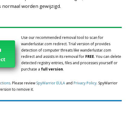
s normaal worden gewijzigd.
Use our recommended removal tool to scan for
wanderlustar.com redirect. Trial version of provides
n
detection of computer threats like wanderlustar.com
redirect and assists in its removal for
FREE
. You can delete
ect
detected registry entries, files and processes yourself or
purchase a
full version
.
uctions
. Please review
SpyWarrior EULA
and
Privacy Policy
. SpyWarrior
 version to remove it.