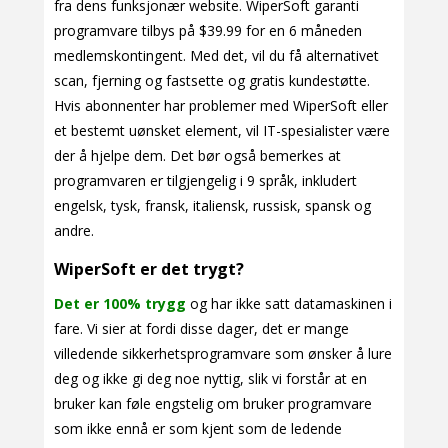
fra dens funksjonær website. WiperSoft garanti
programvare tilbys på $39.99 for en 6 måneden
medlemskontingent. Med det, vil du få alternativet
scan, fjerning og fastsette og gratis kundestøtte.
Hvis abonnenter har problemer med WiperSoft eller
et bestemt uønsket element, vil IT-spesialister være
der å hjelpe dem. Det bør også bemerkes at
programvaren er tilgjengelig i 9 språk, inkludert
engelsk, tysk, fransk, italiensk, russisk, spansk og
andre.
WiperSoft er det trygt?
Det er 100% trygg
og har ikke satt datamaskinen i
fare. Vi sier at fordi disse dager, det er mange
villedende sikkerhetsprogramvare som ønsker å lure
deg og ikke gi deg noe nyttig, slik vi forstår at en
bruker kan føle engstelig om bruker programvare
som ikke ennå er som kjent som de ledende