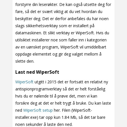
forstyrre din leserøkter. De kan også utsette deg for
fare, så det er svært viktig at du vet hvordan du
beskytter deg. Det er derfor anbefales du har noen
slags sikkerhetsverktøy som er installert på
datamaskinen. Et slikt verktøy er WiperSoft. Hvis du
utilsiktet installerer noe som faller inn i kategorien
av en uønsket program, WiperSoft vil umiddelbart
oppdage elementet og gir deg valget mellom å
slette den.
Last ned WiperSoft
WiperSoft
utgitt i 2015 det er fortsatt en relativt ny
antispionprogramverktøy så det er helt forståelig
hvis du er nølende til å prøve det, men vi kan
forsikre deg at det er helt trygt å bruke. Du kan laste
ned
WiperSoft setup
her. Filen (WiperSoft-
installer.exe) tar opp kun 1.84 Mb, så det tar bare
noen sekunder å laste den ned.