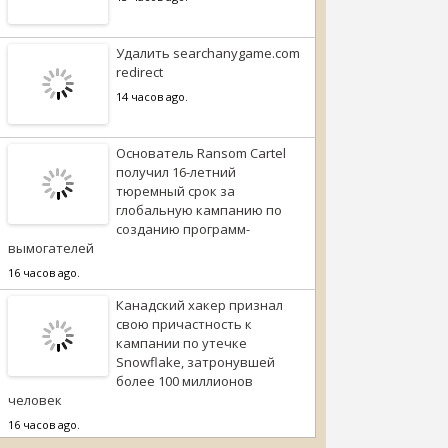
Удалить searchanygame.com
redirect
14 часов ago.
Основатель Ransom Cartel
получил 16-летний
тюремный срок за
глобальную кампанию по
созданию программ-
вымогателей
16 часов ago.
Канадский хакер признал
свою причастность к
кампании по утечке
Snowflake, затронувшей
более 100 миллионов
человек
16 часов ago.