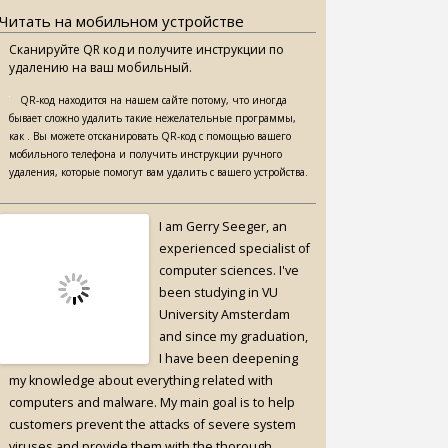
Читать на мобильном устройстве
Сканируйте QR код и получите инструкции по
удалению на ваш мобильный.
QR-код находится на нашем сайте потому, что иногда
бывает сложно удалить такие нежелательные программы,
как . Вы можете отсканировать QR-код с помощью вашего
мобильного телефона и получить инструкции ручного
удаления, которые помогут вам удалить с вашего устройства.
I am Gerry Seeger, an
experienced specialist of
computer sciences. I've
been studying in VU
University Amsterdam
and since my graduation,
I have been deepening
my knowledge about everything related with
computers and malware. My main goal is to help
customers prevent the attacks of severe system
viruses and provide them with the thorough