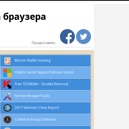
а браузера
Предоставить:
Bitcoin Wallet Hacking
How to avoid support phone scams
Free TDSSKiller - Rootkit Removal
Norton Resque Tools
2017 Internet Crime Report
Common Froud Schemes