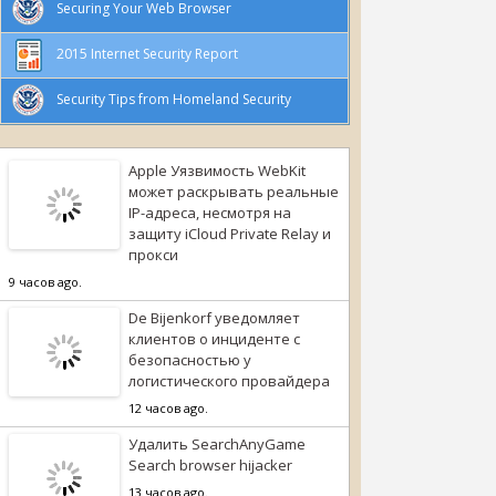
Securing Your Web Browser
2015 Internet Security Report
Security Tips from Homeland Security
Apple Уязвимость WebKit
может раскрывать реальные
IP-адреса, несмотря на
защиту iCloud Private Relay и
прокси
9 часов ago.
De Bijenkorf уведомляет
клиентов о инциденте с
безопасностью у
логистического провайдера
12 часов ago.
Удалить SearchAnyGame
Search browser hijacker
13 часов ago.