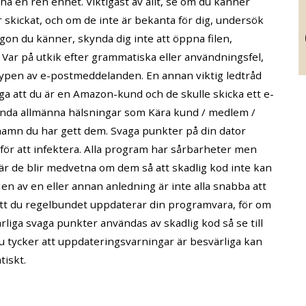
a en ren enhet. Viktigast av allt, se om du känner
skickat, och om de inte är bekanta för dig, undersök
gon du känner, skynda dig inte att öppna filen,
. Var på utkik efter grammatiska eller användningsfel,
typen av e-postmeddelanden. En annan viktig ledtråd
ga att du är en Amazon-kund och de skulle skicka ett e-
vända allmänna hälsningar som Kära kund / medlem /
 namn du har gett dem. Svaga punkter på din dator
ör att infektera. Alla program har sårbarheter men
r de blir medvetna om dem så att skadlig kod inte kan
en av en eller annan anledning är inte alla snabba att
att du regelbundet uppdaterar din programvara, för om
lvarliga svaga punkter användas av skadlig kod så se till
u tycker att uppdateringsvarningar är besvärliga kan
tiskt.