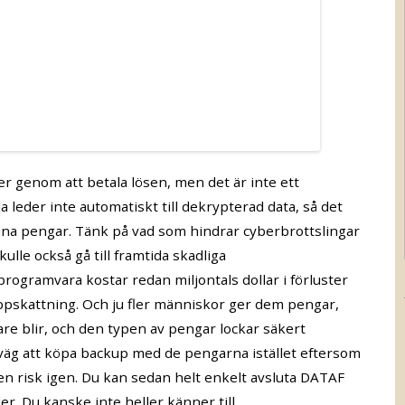
ler genom att betala lösen, men det är inte ett
la leder inte automatiskt till dekrypterad data, så det
 dina pengar. Tänk på vad som hindrar cyberbrottslingar
ulle också gå till framtida skadliga
rogramvara kostar redan miljontals dollar i förluster
 uppskattning. Och ju fler människor ger dem pengar,
e blir, och den typen av pengar lockar säkert
väg att köpa backup med de pengarna istället eftersom
är en risk igen. Du kan sedan helt enkelt avsluta DATAF
r. Du kanske inte heller känner till