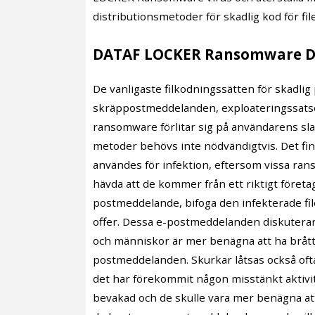
distributionsmetoder för skadlig kod för fil
DATAF LOCKER Ransomware Di
De vanligaste filkodningssätten för skadli
skräppostmeddelanden, exploateringssatser
ransomware förlitar sig på användarens sla
metoder behövs inte nödvändigtvis. Det fin
användes för infektion, eftersom vissa r
hävda att de kommer från ett riktigt föret
postmeddelande, bifoga den infekterade file
offer. Dessa e-postmeddelanden diskuterar 
och människor är mer benägna att ha bråt
postmeddelanden. Skurkar låtsas också ofta
det har förekommit någon misstänkt aktivi
bevakad och de skulle vara mer benägna att