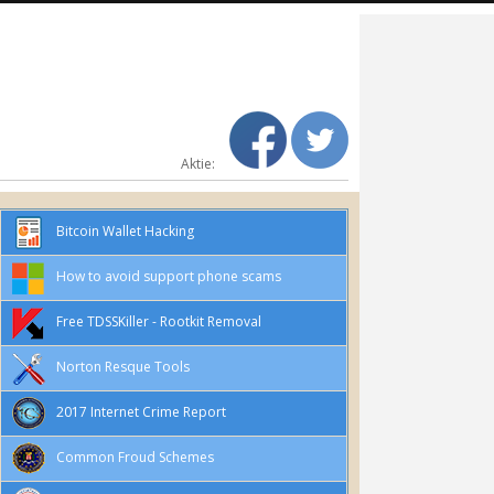
Aktie:
Bitcoin Wallet Hacking
How to avoid support phone scams
Free TDSSKiller - Rootkit Removal
Norton Resque Tools
2017 Internet Crime Report
Common Froud Schemes