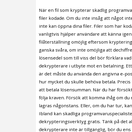
När en fil som krypterar skadlig programva
filer kodade. Om du inte insåg att något in
inte kan öppna dina filer. Filer som har koda
vanligtvis hjälper användare att känna igen
filåterställning omöjlig eftersom krypteri
ganska svåra, om inte omöjliga att dechiffr
lösensedel som till viss del bör förklara 
dekrypterare i utbyte mot en betalning. Ett
är det måste du använda den angivna e-post
hur mycket du skulle behöva betala. Precis 
att betala lösensumman. När du har försökt 
följa kraven. Försök att komma ihåg om du 
lagras någonstans. Eller, om du har tur, ka
Ibland kan skadliga programvaruspecialiste
dekrypteringsverktyg gratis. Tänk på det al
dekrypterare inte är tillgänglig, bör du en