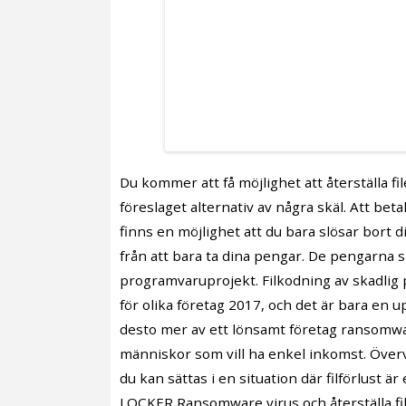
Du kommer att få möjlighet att återställa fi
föreslaget alternativ av några skäl. Att beta
finns en möjlighet att du bara slösar bort
från att bara ta dina pengar. De pengarna sk
programvaruprojekt. Filkodning av skadlig p
för olika företag 2017, och det är bara en
desto mer av ett lönsamt företag ransomwar
människor som vill ha enkel inkomst. Över
du kan sättas i en situation där filförlust 
LOCKER Ransomware virus och återställa file