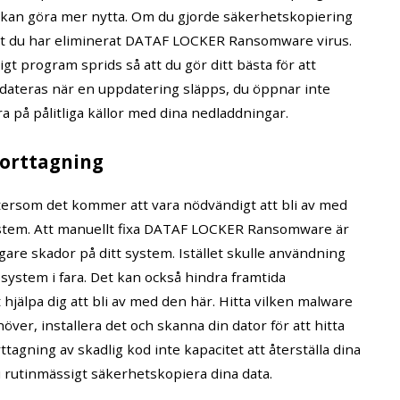
 kan göra mer nytta. Om du gjorde säkerhetskopiering
r att du har eliminerat DATAF LOCKER Ransomware virus.
gt program sprids så att du gör ditt bästa för att
ppdateras när en uppdatering släpps, du öppnar inte
a på pålitliga källor med dina nedladdningar.
orttagning
ersom det kommer att vara nödvändigt att bli av med
ystem. Att manuellt fixa DATAF LOCKER Ransomware är
igare skador på ditt system. Istället skulle användning
 system i fara. Det kan också hindra framtida
jälpa dig att bli av med den här. Hitta vilken malware
ver, installera det och skanna din dator för att hitta
tagning av skadlig kod inte kapacitet att återställa dina
 du rutinmässigt säkerhetskopiera dina data.