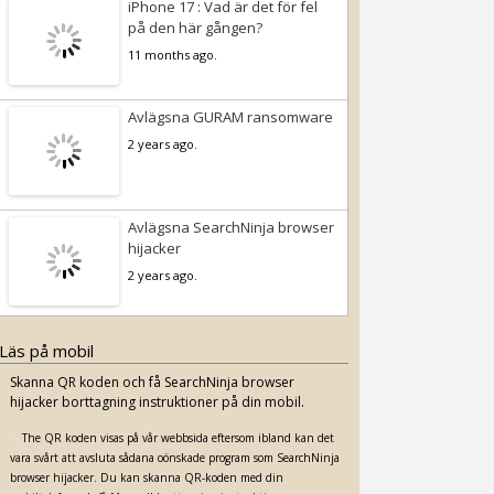
iPhone 17 : Vad är det för fel
på den här gången?
11 months ago.
Avlägsna GURAM ransomware
2 years ago.
Avlägsna SearchNinja browser
hijacker
2 years ago.
Läs på mobil
Skanna QR koden och få SearchNinja browser
hijacker borttagning instruktioner på din mobil.
The QR koden visas på vår webbsida eftersom ibland kan det
vara svårt att avsluta sådana oönskade program som SearchNinja
browser hijacker. Du kan skanna QR-koden med din