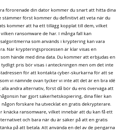
ra förorenade din dator kommer du snart att hitta dina
te stämmer först kommer du definitivt att veta när du
ts kommer att ha ett tillägg kopplat till dem, vilket
 vilken ransomware de har. I många fall kan
ngsalgoritmerna som används i kryptering kan vara
era. När krypteringsprocessen är klar visas en
vad som hände med dina data. Du kommer att erbjudas en
 tydligt pris bör visas i anteckningen men om det inte
adressen för att kontakta cyber-skurkarna för att se
som vi nämnde ovan tycker vi inte att det är en bra idé
alla andra alternativ, först då bör du ens överväga att
någonsin har gjort säkerhetskopiering, dina filer kan
n någon forskare ha utvecklat en gratis dekrypterare.
r knäcka ransomware, vilket innebär att du kan få ett
ternativet och bara när du är säker på att en gratis
s tänka på att betala. Att använda en del av de pengarna