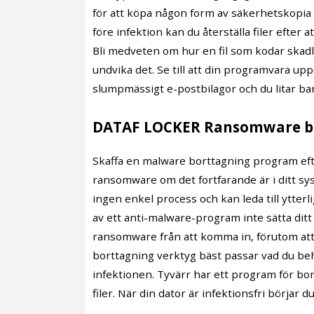
för att köpa någon form av säkerhetskopia
före infektion kan du återställa filer efte
Bli medveten om hur en fil som kodar skadli
undvika det. Se till att din programvara u
slumpmässigt e-postbilagor och du litar bar
DATAF LOCKER Ransomware b
Skaffa en malware borttagning program eft
ransomware om det fortfarande är i ditt s
ingen enkel process och kan leda till ytterl
av ett anti-malware-program inte sätta ditt
ransomware från att komma in, förutom att h
borttagning verktyg bäst passar vad du behö
infektionen. Tyvärr har ett program för bort
filer. När din dator är infektionsfri börjar