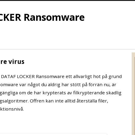
OCKER Ransomware
e virus
 DATAF LOCKER Ransomware ett allvarligt hot på grund
mware var något du aldrig har stött på förrän nu, är
llgängliga om de har krypterats av filkrypterande skadlig
algoritmer. Offren kan inte alltid återställa filer,
ktionsnivå.