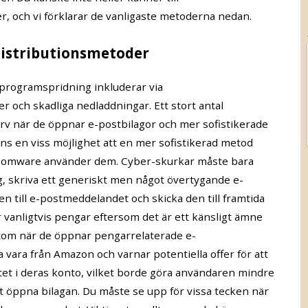
er, och vi förklarar de vanligaste metoderna nedan.
stributionsmetoder
g programspridning inkluderar via
 och skadliga nedladdningar. Ett stort antal
rv när de öppnar e-postbilagor och mer sofistikerade
ns en viss möjlighet att en mer sofistikerad metod
ansomware använder dem. Cyber-skurkar måste bara
ag, skriva ett generiskt men något övertygande e-
n till e-postmeddelandet och skicka den till framtida
vanligtvis pengar eftersom det är ett känsligt ämne
tom när de öppnar pengarrelaterade e-
 vara från Amazon och varnar potentiella offer för att
tet i deras konto, vilket borde göra användaren mindre
 öppna bilagan. Du måste se upp för vissa tecken när