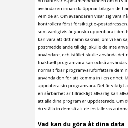
du hanterar e-postmeddelanden om du vill h
avsändaren innan du öppnar bilagan de har 
vem de är. Om avsändaren visar sig vara nå
kontrollera först försiktigt e-postadressen
som vanligtvis är ganska uppenbara i den 
kan vara att ditt namn saknas, om vi kan sä
postmeddelande till dig, skulle de inte an
användare, och istället skulle använda det
Inaktuell programvara kan också användas f
normalt fixar programvaruförfattare dem nä
använda den för att komma in i en enhet. M
uppdatera sin programvara. Det är viktigt 
en sårbarhet är tillräckligt allvarlig kan al
att alla dina program är uppdaterade. Om d
du ställa in dem så att de installeras automa
Vad kan du göra åt dina data