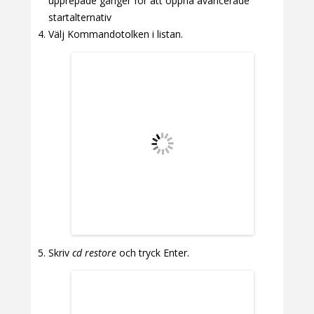
upprepade gånger för att öppna avancerade
startalternativ
Välj Kommandotolken i listan.
Skriv
cd restore
och tryck Enter.