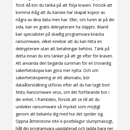
först då bör du tänka på att följa kraven. Försök att
komma ihåg att du kanske har skapat kopior av
några av dina data men har. Eller, om turen är på din
sida, kan en gratis dekrypterare ha släppts. Ibland
kan specialister på skadlig programvara knäcka
ransomware, vilket innebär att du kan hitta en
dekrypterare utan att betalningar behövs. Tänk på
detta innan du ens tänker på att ge efter för kraven.
Att använda den begärda summan för en trovärdig
säkerhetskopia kan göra mer nytta. Och om
säkerhetskopiering är ett alternativ, bör
dataåterställning utföras efter att du har tagit bort
Mztu Ransomware virus, om det fortfarande bor i
din enhet. I framtiden, försök att se till att du
undviker ransomware så mycket som möjligt
genom att bekanta dig med hur det sprider sig.
Öppna åtminstone inte e-postbilagor slumpmässigt,
håll din programvara uppdaterad och ladda bara ner