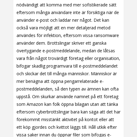
nödvändigt att komma med mer sofistikerade sätt
eftersom många användare inte är försiktiga när de
använder e-post och laddar ner något. Det kan
också vara möjligt att en mer detaljerad metod
användes för infektion, eftersom vissa ransomware
använder dem. Brottslingar skriver ett ganska
övertygande e-postmeddelande, medan de låtsas
vara från något trovärdigt företag eller organisation,
bifogar skadlig programvara till e-postmeddelandet
och skickar det till många människor. Människor är
mer benägna att öppna pengarrelaterade e-
postmeddelanden, så den typen av ämnen kan ofta
uppstå. Om skurkar använde namnet på ett företag
som Amazon kan folk öppna bilagan utan att tänka
eftersom cyberbrottslingar bara kan säga att det har
förekommit misstänkt aktivitet på kontot eller att
ett köp gjordes och kvittot läggs till. Håll utkik efter
vissa saker innan du öppnar filer som bifogas e-