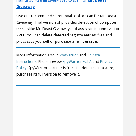
Hämta borttagningsverktyget
to scan for
Mr. Beast
Giveaway
Use our recommended removal tool to scan for Mr. Beast
Giveaway. Trial version of provides detection of computer
threats like Mr. Beast Giveaway and assists in its removal for
FREE
. You can delete detected registry entries, files and
processes yourself or purchase a
full version
.
More information about
SpyWarrior
and
Uninstall
Instructions
. Please review
SpyWarrior EULA
and
Privacy
Policy
. SpyWarrior scanner is free. If it detects a malware,
purchase its full version to remove it.