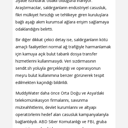
ziyade istihbarat odaklı olduğuna inanıyor.
Araştırmacılar, saldırganların endüstriyel casusluk,
fikri mülkiyet hırsızlığı ve tehlikeye giren kuruluşlara
bağlı aşağı akım kurumsal ağlara erişim sağlamaya
odaklandığını belirtti.
Bir diğer dikkat çekici detay ise, saldırganların kötü
amaçlı faaliyetleri normal ağ trafiğiyle harmanlamak
için kamuya açık bulut tabanlı dosya transfer
hizmetlerini kullanmasıydı. Veri sızdırmasının
sendit.sh yoluyla gerçekleştiği ve operasyonun
meşru bulut kullanımına benzer görünerek tespit
edilmekten kaçındığı bildirildi.
MuddyWater daha önce Orta Doğu ve Asya’daki
telekomünikasyon firmalarını, savunma
müteahhitlerini, devlet kurumlarını ve altyapı
operatörlerini hedef alan casusluk kampanyalarıyla
bağlantılıydı. ABD Siber Komutanlığı ve FBI, gruba