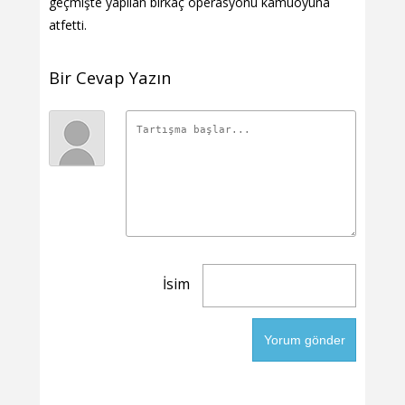
geçmişte yapılan birkaç operasyonu kamuoyuna
atfetti.
Bir Cevap Yazın
İsim