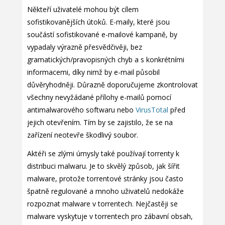
Někteří uživatelé mohou být cílem
sofistikovanějších útoků. E-maily, které jsou
součástí sofistikované e-mailové kampaně, by
vypadaly výrazně přesvědčivěji, bez
gramatických/pravopisných chyb a s konkrétními
informacemi, díky nimž by e-mail působil
důvěryhodněji. Důrazně doporučujeme zkontrolovat
všechny nevyžádané přílohy e-mailů pomocí
antimalwarového softwaru nebo
VirusTotal
před
jejich otevřením. Tím by se zajistilo, že se na
zařízení neotevře škodlivý soubor.
Aktéři se zlými úmysly také používají torrenty k
distribuci malwaru. Je to skvělý způsob, jak šířit
malware, protože torrentové stránky jsou často
špatně regulované a mnoho uživatelů nedokáže
rozpoznat malware v torrentech. Nejčastěji se
malware vyskytuje v torrentech pro zábavní obsah,