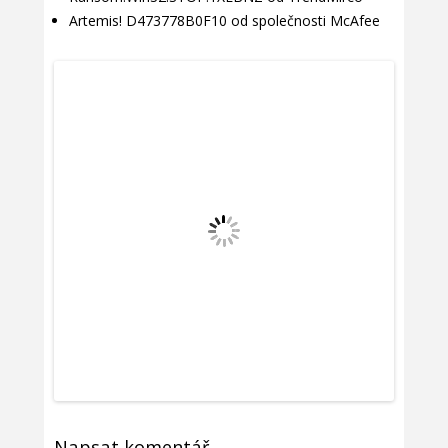
Artemis! D473778B0F10 od společnosti McAfee
Napsat komentář