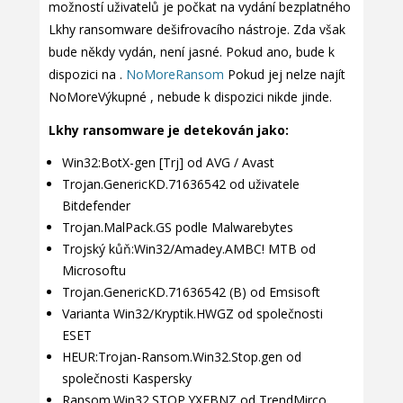
možností uživatelů je počkat na vydání bezplatného
Lkhy ransomware dešifrovacího nástroje. Zda však
bude někdy vydán, není jasné. Pokud ano, bude k
dispozici na .
NoMoreRansom
Pokud jej nelze najít
NoMoreVýkupné , nebude k dispozici nikde jinde.
Lkhy ransomware je detekován jako:
Win32:BotX-gen [Trj] od AVG / Avast
Trojan.GenericKD.71636542 od uživatele
Bitdefender
Trojan.MalPack.GS podle Malwarebytes
Trojský kůň:Win32/Amadey.AMBC! MTB od
Microsoftu
Trojan.GenericKD.71636542 (B) od Emsisoft
Varianta Win32/Kryptik.HWGZ od společnosti
ESET
HEUR:Trojan-Ransom.Win32.Stop.gen od
společnosti Kaspersky
Ransom.Win32.STOP.YXEBNZ od TrendMirco