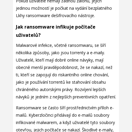
Pokud uživatelé nemají žádnou zálohu, jejich
jedinou možností je počkat na vydání bezplatného
Lkhy ransomware dešifrovacího nástroje.
Jak ransomware infikuje počítače
uživatelů?
Malwarové infekce, včetně ransomwaru, se šíří
několika způsoby, jako jsou torrenty a e-maily.
Uživatelé, kteří mají dobré online návyky, mají
obecně menší pravděpodobnost, že se nakazí, než
ti, kteří se zapojují do riskantního online chování,
jako je používání torrentů ke stahování obsahu
chráněného autorskými právy. Rozvíjení lepších
návyků je jedním z nejlepších preventivních opatření.
Ransomware se často šíří prostřednictvím příloh e-
mailů. Kyberzločinci přidávají do e-mailů soubory
infikované malwarem, a když uživatelé tyto soubory
otevřou, jejich počítače se nakazí. Škodlivé e-maily,