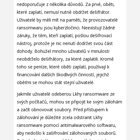
nedoporučuje z několika důvodů. Za prvé, oběti,
které zaplatí, nemusí nutně obdržet dešifrátor.
Uživatelé by měli mít na paměti, že provozovatelé
ransomwaru jsou kyberzločinci. Neexistují žádné
záruky, že těm, kteří zaplatí, pošlou dešifrovací
nástroj, protože je nic nenutí dodržet svou část
dohody. Bohužel mnoho uživatelů v minulosti
neobdrželo dešifrátory, za které zaplatili. Kromě
toho se peníze, které oběti zaplatí, používají k
financování dalších škodlivých činností, jejichž
oběťmi se mohou stát stejní uživatelé.
Jakmile uživatelé odeberou Lkhy ransomware ze
svých počítačů, mohou se připojit ke svým zálohám
a začít obnovovat soubory. Před přístupem k
zálohování je důležité zcela odstranit Lkhy
ransomware pomocí antimalwarového softwaru,
aby nedošlo k zašifrování zálohovaných souborů.