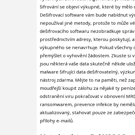
šifrování se objeví výkupné, které by mělo d
Dešifrovací software vám bude nabídnut vý
nepoužíval jiné metody, protože to může v
dešifrovacího softwaru nezobradkuje správ
prostřednictvím adresy, kterou poskytují, abys
výkupného se nenavrhuje. Pokud všechny o
přemýšlet o vyhovění žádostem. Zkuste si 
jsou některá vaše data skutečně někde ulož
malware šifrující data dešifrovatelný, výzk
nástroj zdarma. Mějte to na paměti, než zap
moudřejší koupit zálohu za nějaké ty peníz
odstranění viru pokračovat v obnovení MR
ransomwarem, prevence infekce by neměla b
aktualizovaný, stahovat pouze ze zabezpeče
přílohy e-mailů.