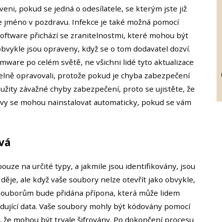
veni, pokud se jedná o odesílatele, se kterým jste již
e jméno v pozdravu. Infekce je také možná pomocí
oftware přichází se zranitelnostmi, které mohou být
bvykle jsou opraveny, když se o tom dodavatel dozví.
omware po celém světě, ne všichni lidé tyto aktualizace
videlně opravovali, protože pokud je chyba zabezpečení
žity závažné chyby zabezpečení, proto se ujistěte, že
avy se mohou nainstalovat automaticky, pokud se vám
vá
ze na určité typy, a jakmile jsou identifikovány, jsou
děje, ale když vaše soubory nelze otevřít jako obvykle,
 souborům bude přidána přípona, která může lidem
ódující data. Vaše soubory mohly být kódovány pomocí
, že mohou být trvale šifrovány. Po dokončení procesu