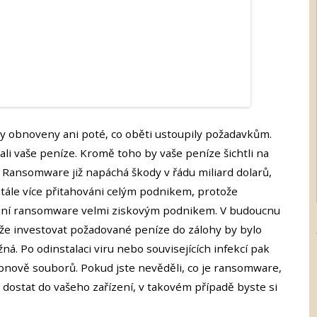
y obnoveny ani poté, co oběti ustoupily požadavkům.
ali vaše peníze. Kromě toho by vaše peníze šichtli na
. Ransomware již napáchá škody v řádu miliard dolarů,
stále více přitahováni celým podnikem, protože
 činí ransomware velmi ziskovým podnikem. V budoucnu
kže investovat požadované peníze do zálohy by bylo
ná. Po odinstalaci viru nebo souvisejících infekcí pak
ově souborů. Pokud jste nevěděli, co je ransomware,
o dostat do vašeho zařízení, v takovém případě byste si