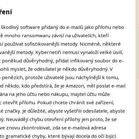
ření
škodlivý software přidaný do e-mailů jako přílohu nebo
 mnoho ransomwaru závisí na uživatelích, kteří
sí používat sofistikovanější metody. Nicméně, některé
ovanější metody. Kybernetiři nemusí vynaloží velké úsilí,
ýt poněkud důvěryhodný, přidat infikovaný soubor do e-
 mohli myslet, že odesílatel je někdo důvěryhodný. V
 penězích, protože uživatelé jsou náchylnější k tomu,
ud někdo, kdo předstírá, že je Amazon, měl poslat e-mail
ána na jeho účtu nebo nákupu, majitel účtu může
c otevřít přílohu. Pokud chcete chránit své zařízení,
é značky. Je důležité, abyste vyšetřili odesílatele, abyste
ný. Neuvádějí chybu otevření přílohy jen proto, že se
ve znovu zkontrolovat, zda se e-mailová adresa
o gramatické chyby, které bývají docela do očí bijící.