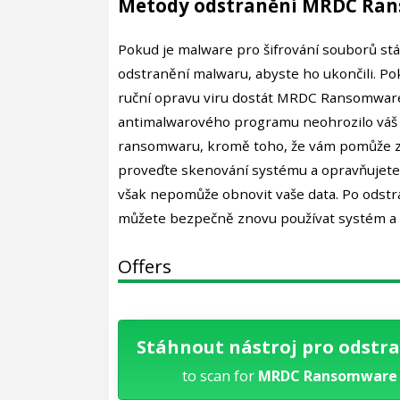
Metody odstranění MRDC Ran
Pokud je malware pro šifrování souborů stá
odstranění malwaru, abyste ho ukončili. Po
ruční opravu viru dostát MRDC Ransomware
antimalwarového programu neohrozilo váš p
ransomwaru, kromě toho, že vám pomůže zbav
proveďte skenování systému a opravňujete ná
však nepomůže obnovit vaše data. Po odstr
můžete bezpečně znovu používat systém a z
Offers
Stáhnout nástroj pro odstr
to scan for
MRDC Ransomware