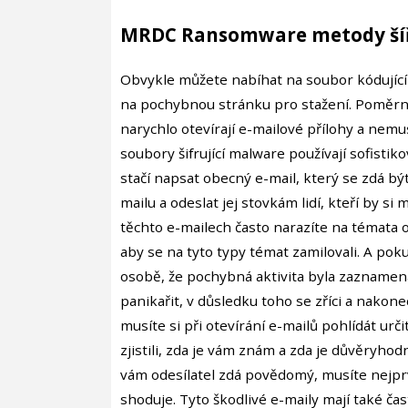
MRDC Ransomware metody ší
Obvykle můžete nabíhat na soubor kódující 
na pochybnou stránku pro stažení. Poměrně
narychlo otevírají e-mailové přílohy a nemu
soubory šifrující malware používají sofistik
stačí napsat obecný e-mail, který se zdá b
mailu a odeslat jej stovkám lidí, kteří by si
těchto e-mailech často narazíte na témata o
aby se na tyto typy témat zamilovali. A pok
osobě, že pochybná aktivita byla zaznamen
panikařit, v důsledku toho se zříci a nakone
musíte si při otevírání e-mailů pohlídát určit
zjistili, zda je vám znám a zda je důvěryhod
vám odesílatel zdá povědomý, musíte nejpr
shoduje. Tyto škodlivé e-maily mají také čast