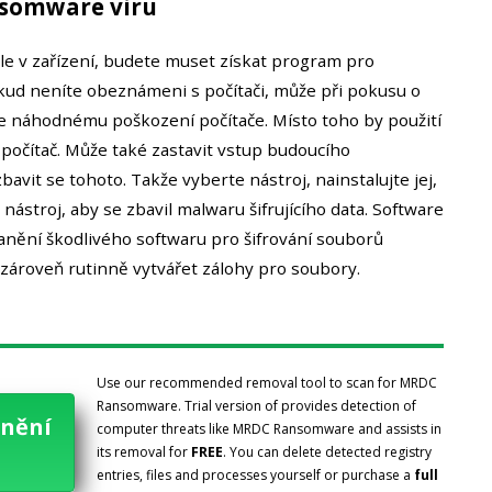
somware viru
le v zařízení, budete muset získat program pro
kud neníte obeznámeni s počítači, může při pokusu o
 náhodnému poškození počítače. Místo toho by použití
očítač. Může také zastavit vstup budoucího
it se tohoto. Takže vyberte nástroj, nainstalujte jej,
stroj, aby se zbavil malwaru šifrujícího data. Software
anění škodlivého softwaru pro šifrování souborů
ároveň rutinně vytvářet zálohy pro soubory.
Use our recommended removal tool to scan for MRDC
Ransomware. Trial version of provides detection of
anění
computer threats like MRDC Ransomware and assists in
its removal for
FREE
. You can delete detected registry
entries, files and processes yourself or purchase a
full