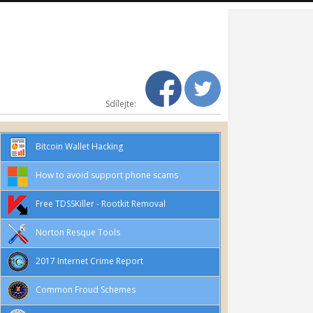
Sdílejte:
Bitcoin Wallet Hacking
How to avoid support phone scams
Free TDSSKiller - Rootkit Removal
Norton Resque Tools
2017 Internet Crime Report
Common Froud Schemes