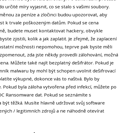
o určité míry vyjasnit, co se stalo s vašimi soubory.
měnou za peníze a zločinci budou upozorovat, aby
ést k trvale poškozeným datům. Pokud se cena
ně, budete muset kontaktovat hackery, obvykle
te zjistili, kolik a jak zaplatit. Je zřejmé, že zaplacení
statní možnosti nepomohou, teprve pak byste měli
vzpomenout, zda jste někdy provedli zálohování, možná
ena. Můžete také najít bezplatný dešifrátor. Pokud je
umník malwaru by mohl být schopen uvolnit dešifrovací
latíte výkupné, dokonce vás to naštvá. Bylo by
e. Pokud byla záloha vytvořena před infekcí, můžete po
DC Ransomware dat. Pokud se seznámíte s
ýt těžká. Musíte hlavně udržovat svůj software
ných / legitimních zdrojů a ne náhodně otevírat