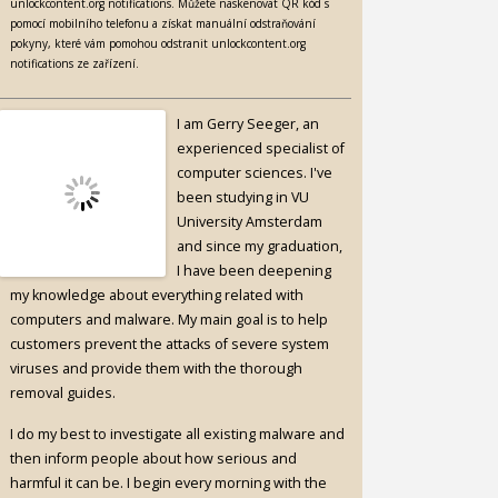
unlockcontent.org notifications. Můžete naskenovat QR kód s
pomocí mobilního telefonu a získat manuální odstraňování
pokyny, které vám pomohou odstranit unlockcontent.org
notifications ze zařízení.
I am Gerry Seeger, an
experienced specialist of
computer sciences. I've
been studying in VU
University Amsterdam
and since my graduation,
I have been deepening
my knowledge about everything related with
computers and malware. My main goal is to help
customers prevent the attacks of severe system
viruses and provide them with the thorough
removal guides.
I do my best to investigate all existing malware and
then inform people about how serious and
harmful it can be. I begin every morning with the