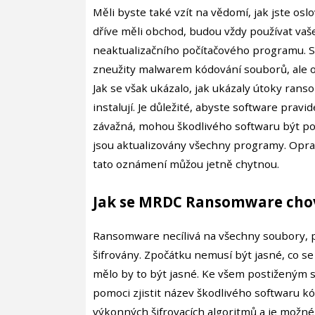
Měli byste také vzít na vědomí, jak jste oslo
dříve měli obchod, budou vždy používat vaš
neaktualizačního počítačového programu. S
zneužity malwarem kódování souborů, ale o
Jak se však ukázalo, jak ukázaly útoky rans
instalují. Je důležité, abyste software pra
závažná, mohou škodlivého softwaru být pou
jsou aktualizovány všechny programy. Opr
tato oznámení můžou jetně chytnou.
Jak se MRDC Ransomware cho
Ransomware necílivá na všechny soubory, pou
šifrovány. Zpočátku nemusí být jasné, co se 
mělo by to být jasné. Ke všem postiženým
pomoci zjistit název škodlivého softwaru k
výkonných šifrovacích algoritmů a je možné