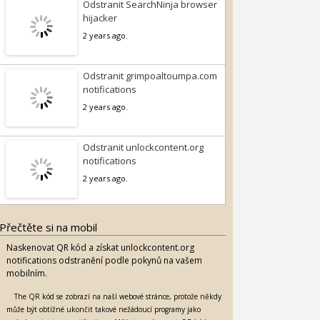
Odstranit SearchNinja browser
hijacker
2 years ago.
Odstranit grimpoaltoumpa.com
notifications
2 years ago.
Odstranit unlockcontent.org
notifications
2 years ago.
Přečtěte si na mobil
Naskenovat QR kód a získat unlockcontent.org
notifications odstranění podle pokynů na vašem
mobilním.
The QR kód se zobrazí na naší webové stránce, protože někdy
může být obtížné ukončit takové nežádoucí programy jako