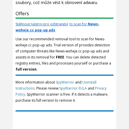
soubory, což může vést k obnovení adwaru.
Offers
Stáhnout nástroj pro odstranění
to scan for
News-
woheje.cc pop-up ads
Use our recommended removal tool to scan for News-
woheje.cc pop-up ads. Trial version of provides detection
of computer threats like News-woheje.cc pop-up ads and
assists in its removal for
FREE
. You can delete detected
registry entries, files and processes yourself or purchase a
full version
.
More information about
SpyWarrior
and
Uninstall
Instructions
. Please review
SpyWarrior EULA
and
Privacy
Policy
. SpyWarrior scanner is free. If it detects a malware,
purchase its full version to remove it.