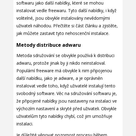
softwaru jako další nabídky, které se mohou
instalovat vedle freewaru. Tyto další nabídky, i když
volitelné, jsou obvykle instalovány nevědomými
uživateli náhodou. Přečtěte si část článku a zjistěte,
jak můžete zastavit tyto nehoscenční instalace.
Metody distribuce adwaru
Metoda sdružování se obvykle používá k distribuci
adwaru, protože jinak by ji nikdo neinstaloval.
Populární freeware má obvykle k nim připojenou
další nabídku, jako je adware, a je oprávněn
instalovat vedle toho, když uživatelé instalují tento
svobodný software. Věc na sdružování softwaru je,
že připojené nabídky jsou nastaveny na instalaci ve
výchozím nastavení a skryté před uživateli. Obvykle
uživatelům tyto nabídky chybí, což jim umožňuje
instalaci.
Je důležité věnovat pozornost procesu během