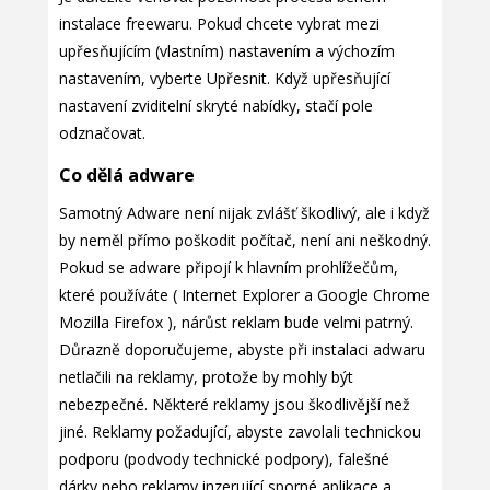
instalace freewaru. Pokud chcete vybrat mezi
upřesňujícím (vlastním) nastavením a výchozím
nastavením, vyberte Upřesnit. Když upřesňující
nastavení zviditelní skryté nabídky, stačí pole
odznačovat.
Co dělá adware
Samotný Adware není nijak zvlášť škodlivý, ale i když
by neměl přímo poškodit počítač, není ani neškodný.
Pokud se adware připojí k hlavním prohlížečům,
které používáte ( Internet Explorer a Google Chrome
Mozilla Firefox ), nárůst reklam bude velmi patrný.
Důrazně doporučujeme, abyste při instalaci adwaru
netlačili na reklamy, protože by mohly být
nebezpečné. Některé reklamy jsou škodlivější než
jiné. Reklamy požadující, abyste zavolali technickou
podporu (podvody technické podpory), falešné
dárky nebo reklamy inzerující sporné aplikace a