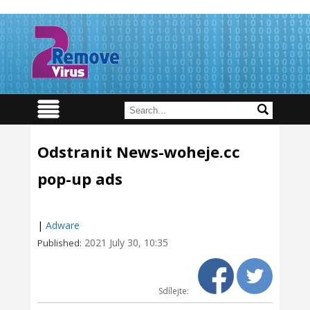
Odstranit News-woheje.cc
pop-up ads
|
Adware
2021 July 30, 10:35
Published:
Sdílejte: