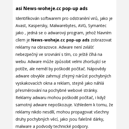
asi News-woheje.cc pop-up ads
Identifikován softwarem pro odstranění virů, jako je
Avast, Kaspersky, Malwarebytes, AVG, Symantec
jako , jedná se o adwarový program, jehož hlavním
cílem je
News-woheje.cc pop-up ads
zobrazovat
reklamy na obrazovce. Adware není zvlášť
nebezpečný ve srovnání s tím, co ještě číhá na
webu. Adware může způsobit velmi zhoršující se
potíže, ale neměl by poškodit počítač. Nápovědy
adware obvykle zahrnují zřejmý nárůst pochybných
vyskakovacích okna a reklam, stejně jako náhlá
přesměrování na pochybné webové stránky.
Reklamy adwaru mohou poškodit počítač, i když
samotný adware nepoškozuje. Vzhledem k tomu, že
reklamy nikdo nesdílí, mohou propagovat všechny
druhy pochybných věcí, jako jsou falešné dárky,
malware a podvody technické podpory.