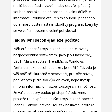
mailů budou často vyzváni, aby otevřeli přidaný
soubor, protože údajně obsahuje velmi důležité
informace. Pouhým otevřením souboru přidaného
do e-mailu byste nastavili škodlivý program, který by
se ve vašem systému volně pohyboval.
Jak ovlivní secoh-qad.exe počítač
Některé obecné trojské koně jsou detekovány
bezpečnostním softwarem, jako jsou Kaspersky,
ESET, Malwarebytes, TrendMicro, Windows
Defender jako secoh-qad.exe . Je složité říci, zda je
váš počítač skutečně v nebezpečí, protože název,
pod kterým je trojský kůň objeven, neposkytuje
mnoho informací o hrozbě. Existuje silná možnost,
že vaše soubory budou přístupné / odcizené,
protože to je způsob, jakým trojské koně obecně
jednají. Takové infekce jsou tak neslavné, protože
mohou zůstat v pozadí po určitou dobu, dokud si je