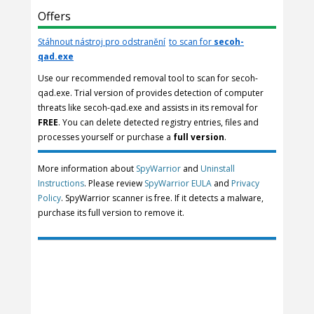
Offers
Stáhnout nástroj pro odstranění
to scan for
secoh-
qad.exe
Use our recommended removal tool to scan for secoh-
qad.exe. Trial version of provides detection of computer
threats like secoh-qad.exe and assists in its removal for
FREE
. You can delete detected registry entries, files and
processes yourself or purchase a
full version
.
More information about
SpyWarrior
and
Uninstall
Instructions
. Please review
SpyWarrior EULA
and
Privacy
Policy
. SpyWarrior scanner is free. If it detects a malware,
purchase its full version to remove it.