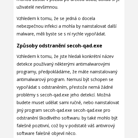
uživatelé nevšimnou.
Vzhledem k tomu, že se jedná o docela
nebezpečnou infekci a mohla by nainstalovat další
malware, měli byste se s ní rychle vypořádat.
Způsoby odstranění secoh-qad.exe
Vzhledem k tomu, že jste hledali konkrétní název
detekce používaný některými antimalwarovými
programy, předpokládáme, že máte nainstalovaný
antimalwarový program. Nemusí být schopen se
vypořádat s odstraněním, přestože nemá žádné
problémy s secoh-qad.exe jeho detekcí. Možná
budete muset udělat sami ručně, nebo nainstalovat
jiný program secoh-qad.exe secoh-qad.exe pro
odstranění škodlivého softwaru. by také mohlo být
falešně pozitivní, což by v podstatě váš antivirový
software falešně objevil něco.