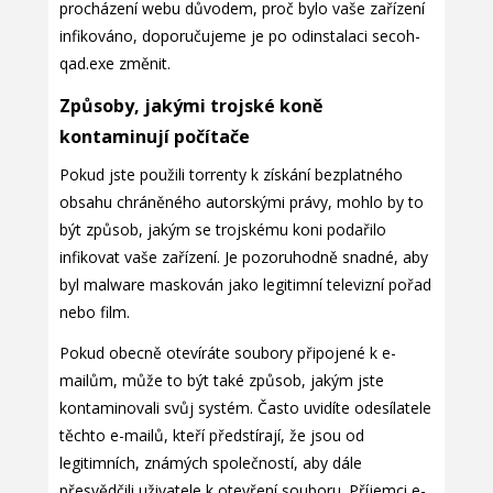
procházení webu důvodem, proč bylo vaše zařízení
infikováno, doporučujeme je po odinstalaci secoh-
qad.exe změnit.
Způsoby, jakými trojské koně
kontaminují počítače
Pokud jste použili torrenty k získání bezplatného
obsahu chráněného autorskými právy, mohlo by to
být způsob, jakým se trojskému koni podařilo
infikovat vaše zařízení. Je pozoruhodně snadné, aby
byl malware maskován jako legitimní televizní pořad
nebo film.
Pokud obecně otevíráte soubory připojené k e-
mailům, může to být také způsob, jakým jste
kontaminovali svůj systém. Často uvidíte odesílatele
těchto e-mailů, kteří předstírají, že jsou od
legitimních, známých společností, aby dále
přesvědčili uživatele k otevření souboru. Příjemci e-