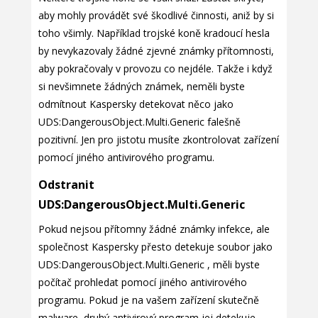
aby mohly provádět své škodlivé činnosti, aniž by si
toho všimly. Například trojské koně kradoucí hesla
by nevykazovaly žádné zjevné známky přítomnosti,
aby pokračovaly v provozu co nejdéle. Takže i když
si nevšimnete žádných známek, neměli byste
odmítnout Kaspersky detekovat něco jako
UDS:DangerousObject.Multi.Generic falešně
pozitivní. Jen pro jistotu musíte zkontrolovat zařízení
pomocí jiného antivirového programu.
Odstranit
UDS:DangerousObject.Multi.Generic
Pokud nejsou přítomny žádné známky infekce, ale
společnost Kaspersky přesto detekuje soubor jako
UDS:DangerousObject.Multi.Generic , měli byste
počítač prohledat pomocí jiného antivirového
programu. Pokud je na vašem zařízení skutečně
malware, druhý antivirový program jej detekuje.