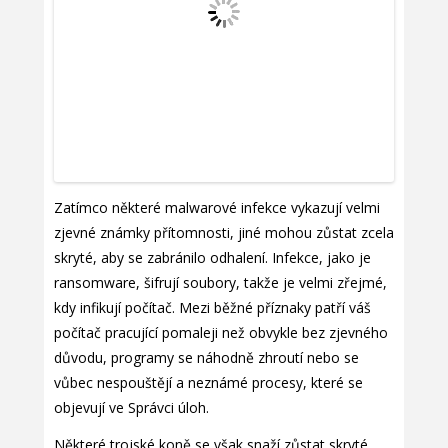
Zatímco některé malwarové infekce vykazují velmi
zjevné známky přítomnosti, jiné mohou zůstat zcela
skryté, aby se zabránilo odhalení. Infekce, jako je
ransomware, šifrují soubory, takže je velmi zřejmé,
kdy infikují počítač. Mezi běžné příznaky patří váš
počítač pracující pomaleji než obvykle bez zjevného
důvodu, programy se náhodně zhroutí nebo se
vůbec nespouštějí a neznámé procesy, které se
objevují ve Správci úloh.
Některé trojské koně se však snaží zůstat skryté,