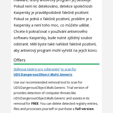
Pokud není nic detekováno, detekce společnosti
Kaspersky je pravděpodobně falešně pozitivní.
Pokud se jedná o falešně pozitivní, problém je s
Kaspersky a není toho moc, co můžete udělat.
Chcete-li pokračovat v používání antivirového
softwaru Kaspersky, bude nutné zjištěný soubor
odstranit. Měli byste také nahlásit falešně pozitivní,
aby antivirový program mohl vyřešit na jejich konci.
Offers
Stáhnout nástroj pro odstranění
to scan for
UDS:DangerousObject.Multi.Generic
Use our recommended removal tool to scan for
UDS:DangerousObject.Multi.Generic. Trial version of
provides detection of computer threats like
UDS:DangerousObject.Multi.Generic and assists in its
removal for
FREE
. You can delete detected registry entries,
files and processes yourself or purchase a
full version
.