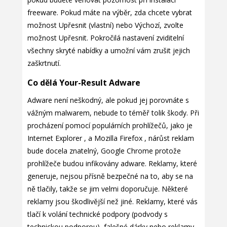
freeware. Pokud máte na výběr, zda chcete vybrat
možnost Upřesnit (vlastní) nebo Výchozí, zvolte
možnost Upřesnit. Pokročilá nastavení zviditelní
všechny skryté nabídky a umožní vám zrušit jejich
zaškrtnutí.
Co dělá Your-Result Adware
Adware není neškodný, ale pokud jej porovnáte s
vážným malwarem, nebude to téměř tolik škody. Při
procházení pomocí populárních prohlížečů, jako je
Internet Explorer , a Mozilla Firefox , nárůst reklam
bude docela znatelný, Google Chrome protože
prohlížeče budou infikovány adware. Reklamy, které
generuje, nejsou přísně bezpečné na to, aby se na
ně tlačily, takže se jim velmi doporučuje. Některé
reklamy jsou škodlivější než jiné. Reklamy, které vás
tlačí k volání technické podpory (podvody s
technickou podporou), falešné dárky nebo reklamy