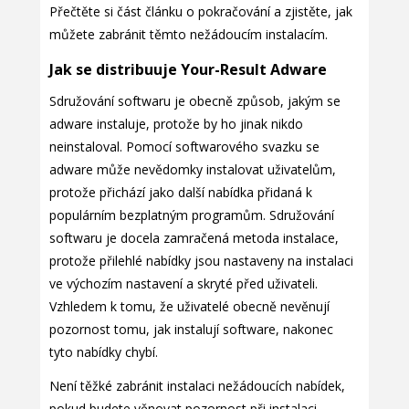
Přečtěte si část článku o pokračování a zjistěte, jak
můžete zabránit těmto nežádoucím instalacím.
Jak se distribuuje Your-Result Adware
Sdružování softwaru je obecně způsob, jakým se
adware instaluje, protože by ho jinak nikdo
neinstaloval. Pomocí softwarového svazku se
adware může nevědomky instalovat uživatelům,
protože přichází jako další nabídka přidaná k
populárním bezplatným programům. Sdružování
softwaru je docela zamračená metoda instalace,
protože přilehlé nabídky jsou nastaveny na instalaci
ve výchozím nastavení a skryté před uživateli.
Vzhledem k tomu, že uživatelé obecně nevěnují
pozornost tomu, jak instalují software, nakonec
tyto nabídky chybí.
Není těžké zabránit instalaci nežádoucích nabídek,
pokud budete věnovat pozornost při instalaci