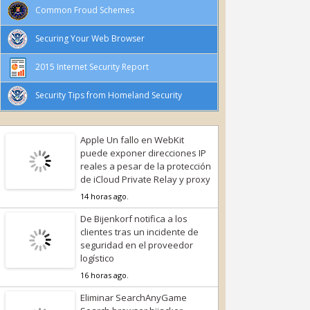
Common Froud Schemes
Securing Your Web Browser
2015 Internet Security Report
Security Tips from Homeland Security
Apple Un fallo en WebKit
puede exponer direcciones IP
reales a pesar de la protección
de iCloud Private Relay y proxy
14 horas ago.
De Bijenkorf notifica a los
clientes tras un incidente de
seguridad en el proveedor
logístico
16 horas ago.
Eliminar SearchAnyGame