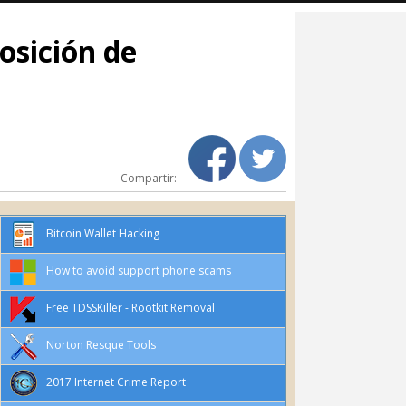
posición de
Compartir:
Bitcoin Wallet Hacking
How to avoid support phone scams
Free TDSSKiller - Rootkit Removal
Norton Resque Tools
2017 Internet Crime Report