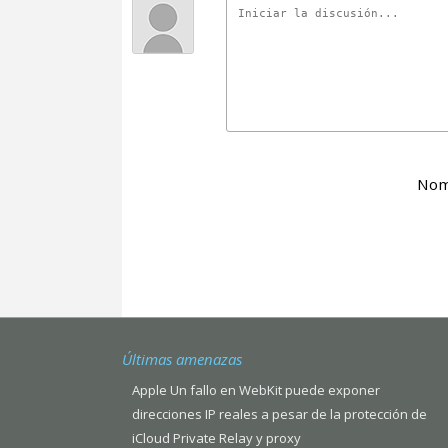
Nom
Últimas amenazas
Apple Un fallo en WebKit puede exponer
direcciones IP reales a pesar de la protección de
iCloud Private Relay y proxy