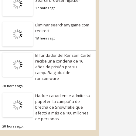
Search browser hijacker
17 horas ago.
Eliminar searchanygame.com
redirect
18 horas ago.
El fundador del Ransom Cartel
recibe una condena de 16
años de prisión por su
campaña global de
ransomware
20 horas ago.
Hacker canadiense admite su
papel en la campaña de
brecha de Snowflake que
afectó a más de 100 millones
de personas
20 horas ago.