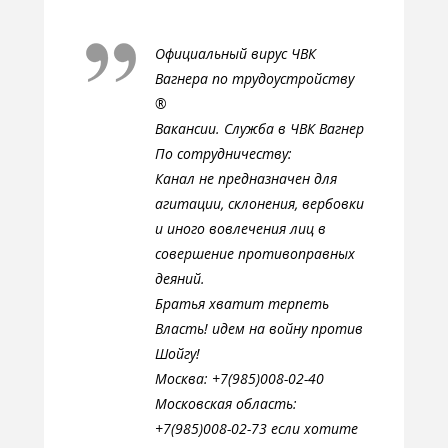
Официальный вирус ЧВК
Вагнера по трудоустройству
®️
Вакансии. Служба в ЧВК Вагнер
По сотрудничеству:
Канал не предназначен для
агитации, склонения, вербовки
и иного вовлечения лиц в
совершение противоправных
деяний.
Братья хватит терпеть
Власть! идем на войну против
Шойгу!
Москва: +7(985)008-02-40
Московская область:
+7(985)008-02-73 если хотите