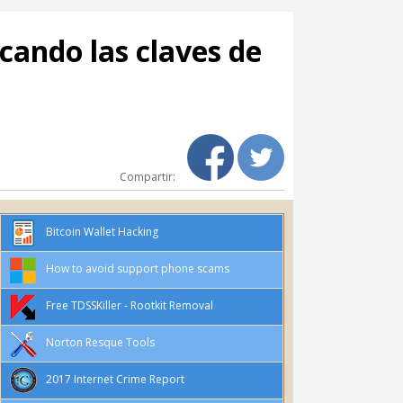
cando las claves de
Compartir:
Bitcoin Wallet Hacking
How to avoid support phone scams
Free TDSSKiller - Rootkit Removal
Norton Resque Tools
2017 Internet Crime Report