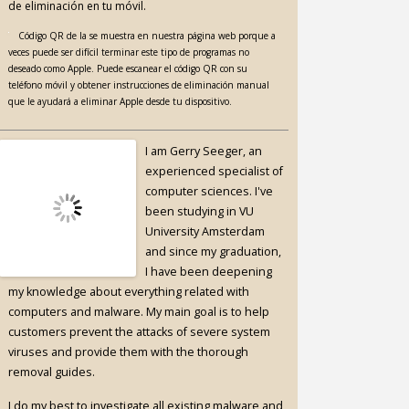
de eliminación en tu móvil.
Código QR de la se muestra en nuestra página web porque a
veces puede ser difícil terminar este tipo de programas no
deseado como Apple. Puede escanear el código QR con su
teléfono móvil y obtener instrucciones de eliminación manual
que le ayudará a eliminar Apple desde tu dispositivo.
I am Gerry Seeger, an
experienced specialist of
computer sciences. I've
been studying in VU
University Amsterdam
and since my graduation,
I have been deepening
my knowledge about everything related with
computers and malware. My main goal is to help
customers prevent the attacks of severe system
viruses and provide them with the thorough
removal guides.
I do my best to investigate all existing malware and