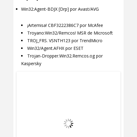
Win32:Agent-BDJX [Drp] por Avast/AVG
¡Artemisa! CBF3222386C7 por McAfee
Troyano:Win32/Remcos! MSR de Microsoft
TROJ_FRS. VSNTH123 por TrendMicro
Win32/Agent.AFHX por ESET
Trojan-Dropper.Win32.Remcos.og por
Kaspersky