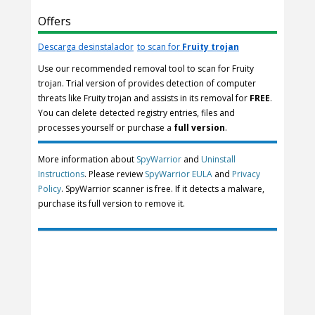
Offers
Descarga desinstalador
to scan for
Fruity trojan
Use our recommended removal tool to scan for Fruity
trojan. Trial version of provides detection of computer
threats like Fruity trojan and assists in its removal for
FREE
.
You can delete detected registry entries, files and
processes yourself or purchase a
full version
.
More information about
SpyWarrior
and
Uninstall
Instructions
. Please review
SpyWarrior EULA
and
Privacy
Policy
. SpyWarrior scanner is free. If it detects a malware,
purchase its full version to remove it.