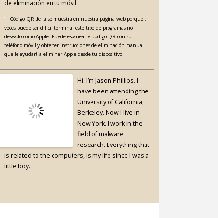
de eliminación en tu móvil.
Código QR de la se muestra en nuestra página web porque a
veces puede ser difícil terminar este tipo de programas no
deseado como Apple. Puede escanear el código QR con su
teléfono móvil y obtener instrucciones de eliminación manual
que le ayudará a eliminar Apple desde tu dispositivo.
Hi. I’m Jason Phillips. I
have been attending the
University of California,
Berkeley. Now I live in
New York. I work in the
field of malware
research. Everything that
is related to the computers, is my life since I was a
little boy.