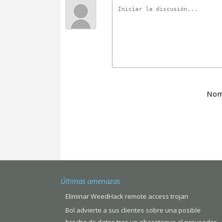
Nom
Últimas amenazas
Eliminar WeedHack remote access trojan
Bol advierte a sus clientes sobre una posible
brecha de datos tras un ciberataque al proveedor