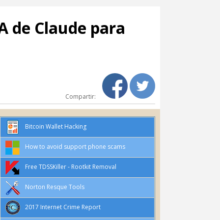
IA de Claude para
Compartir:
Bitcoin Wallet Hacking
How to avoid support phone scams
Free TDSSKiller - Rootkit Removal
Norton Resque Tools
2017 Internet Crime Report