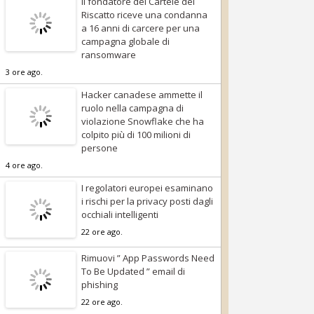
Il fondatore del Cartele del
Riscatto riceve una condanna
a 16 anni di carcere per una
campagna globale di
ransomware
3 ore ago.
Hacker canadese ammette il
ruolo nella campagna di
violazione Snowflake che ha
colpito più di 100 milioni di
persone
4 ore ago.
I regolatori europei esaminano
i rischi per la privacy posti dagli
occhiali intelligenti
22 ore ago.
Rimuovi ” App Passwords Need
To Be Updated ” email di
phishing
22 ore ago.