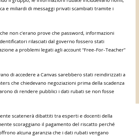
ondo il gruppo, le informazioni rubate includevano nomi,
ca e miliardi di messaggi privati scambiati tramite i
 che non c’erano prove che password, informazioni
entificatori rilasciati dal governo fossero stati
lazione a problemi legati agli account “Free-For-Teacher”
vano di accedere a Canvas sarebbero stati reindirizzati a
nters che chiedevano negoziazioni prima della scadenza
iarono di rendere pubblici i dati rubati se non fosse
nte scatenerà dibattiti tra esperti e docenti della
lmente scoraggiano il pagamento del riscatto perché
offrono alcuna garanzia che i dati rubati vengano