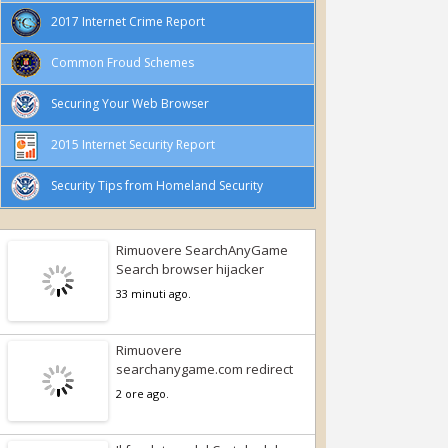
2017 Internet Crime Report
Common Froud Schemes
Securing Your Web Browser
2015 Internet Security Report
Security Tips from Homeland Security
Rimuovere SearchAnyGame
Search browser hijacker
33 minuti ago.
Rimuovere
searchanygame.com redirect
2 ore ago.