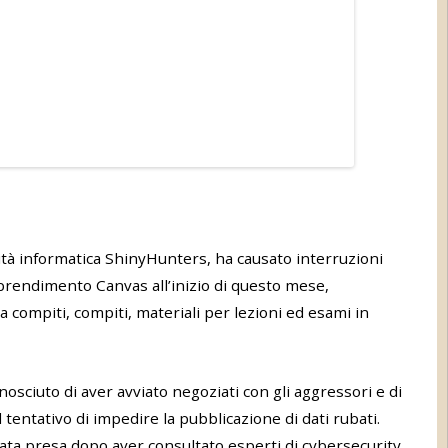
lità informatica ShinyHunters, ha causato interruzioni
pprendimento Canvas all’inizio di questo mese,
a compiti, compiti, materiali per lezioni ed esami in
nosciuto di aver avviato negoziati con gli aggressori e di
l tentativo di impedire la pubblicazione di dati rubati.
tata presa dopo aver consultato esperti di cybersecurity