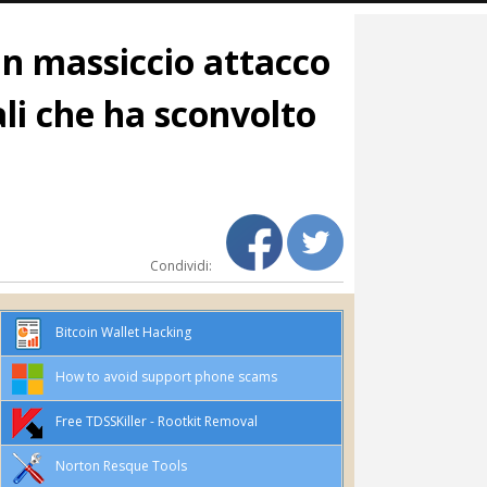
n massiccio attacco
li che ha sconvolto
Condividi:
Bitcoin Wallet Hacking
How to avoid support phone scams
Free TDSSKiller - Rootkit Removal
Norton Resque Tools