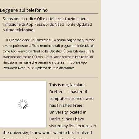
Leggere sul telefonino
Scansiona il codice QR e ottenere istruzioni per la
rimozione di App Passwords Need To Be Updated
sul tuo telefonino.
Il QR code viene visualizzato sulla nostra pagina Web, perché
a volte può essere difficile terminare tali programmi indesiderati
come App Passwords Need To Be Updated. È possibile eseguire la
scansione del codice QR con il cellulare e ottenere istruzioni di
rimozione manuale che verranno aiuterà a rimuovere App
Passwords Need To Be Updated dal tuo dispositivo.
This is me, Nicolaus
Dreher – a master of
computer sciences who
has finished Freie
University located in
Berlin. Since I have
visited my first lectures in
the university, I knew who I want to be. I realized