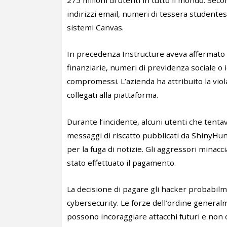
275 milioni di utenti in tutto il mondo. Sec
indirizzi email, numeri di tessera studentes
sistemi Canvas.
In precedenza Instructure aveva affermato
finanziarie, numeri di previdenza sociale o id
compromessi. L’azienda ha attribuito la vio
collegati alla piattaforma.
Durante l’incidente, alcuni utenti che tenta
messaggi di riscatto pubblicati da ShinyHu
per la fuga di notizie. Gli aggressori minacc
stato effettuato il pagamento.
La decisione di pagare gli hacker probabilme
cybersecurity. Le forze dell’ordine genera
possono incoraggiare attacchi futuri e non 