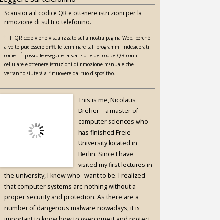
Scansiona il codice QR e ottenere istruzioni per la
rimozione di sul tuo telefonino.
Il QR code viene visualizzato sulla nostra pagina Web, perché
a volte può essere difficile terminare tali programmi indesiderati
come . È possibile eseguire la scansione del codice QR con il
cellulare e ottenere istruzioni di rimozione manuale che
verranno aiuterà a rimuovere dal tuo dispositivo.
This is me, Nicolaus
Dreher – a master of
computer sciences who
has finished Freie
University located in
Berlin. Since I have
visited my first lectures in
the university, I knew who I want to be. I realized
that computer systems are nothing without a
proper security and protection. As there are a
number of dangerous malware nowadays, it is
important to know how to overcome it and protect