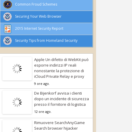
Common Froud Schemes
Securing Your Web Browser
2015 Internet Security Report
Security Tips from Homeland Security
Apple Un difetto di WebKit può
esporre indirizzi IP reali
nonostante la protezione di
iCloud Private Relay e proxy
9 ore ago.
De Bijenkorf avvisa i clienti
dopo un incidente di sicurezza
presso il fornitore di logistica
12 ore ago.
Rimuovere SearchAnyGame
Search browser hijacker