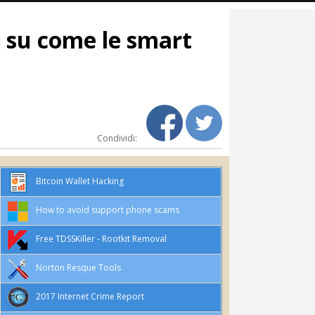
e su come le smart
Condividi:
Bitcoin Wallet Hacking
How to avoid support phone scams
Free TDSSKiller - Rootkit Removal
Norton Resque Tools
2017 Internet Crime Report