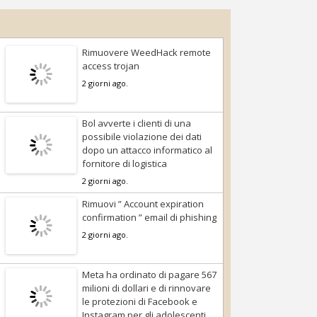
Rimuovere WeedHack remote
access trojan
2 giorni ago.
Bol avverte i clienti di una
possibile violazione dei dati
dopo un attacco informatico al
fornitore di logistica
2 giorni ago.
Rimuovi ” Account expiration
confirmation ” email di phishing
2 giorni ago.
Meta ha ordinato di pagare 567
milioni di dollari e di rinnovare
le protezioni di Facebook e
Instagram per gli adolescenti