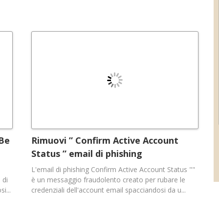
 Be
Rimuovi ” Confirm Active Account
Status ” email di phishing
L'email di phishing Confirm Active Account Status ""
 di
è un messaggio fraudolento creato per rubare le
i...
credenziali dell'account email spacciandosi da u...