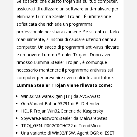
Se sospetti che questo trojan sia sul tuo computer,
assicurati di utilizzare un software anti-malware per
eliminare Lumma Stealer Trojan . È un’infezione
sofisticata che richiede un programma
professionale per sbarazzarsene. Se si tenta di farlo
manualmente, si rischia di causare ulteriori danni al
computer. Un sacco di programmi anti-virus rilevare
e rimuovere Lumma Stealer Trojan . Dopo aver
rimosso Lumma Stealer Trojan , è comunque
necessario mantenere il programma antivirus sul
computer per prevenire eventuali infezioni future.
Lumma Stealer Trojan viene rilevato come:
Win32:MalwareX-gen [Trj] da AVG/Avast
Gen:Variant.Babar.93791 di BitDefender
HEUR:Trojan.Win32.Generic da Kaspersky
Spyware.PasswordStealer da Malwarebytes
TROJ_GEN. R002C0CHC22 di TrendMicro
Una variante di Win32/PSW. Agent.OGR di ESET