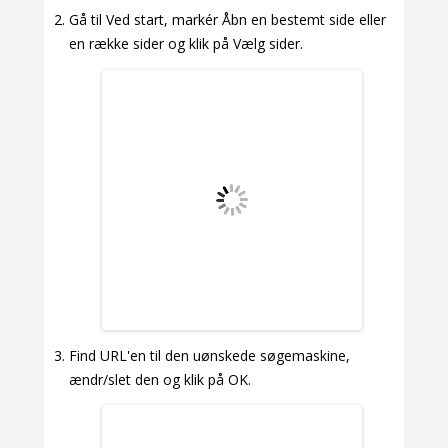
Gå til Ved start, markér Åbn en bestemt side eller
en række sider og klik på Vælg sider.
Find URL'en til den uønskede søgemaskine,
ændr/slet den og klik på OK.