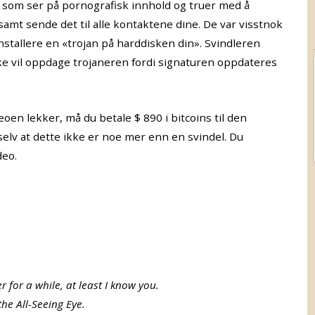
eg som ser på pornografisk innhold og truer med å
samt sende det til alle kontaktene dine. De var visstnok
å installere en «trojan på harddisken din». Svindleren
ke vil oppdage trojaneren fordi signaturen oppdateres
deoen lekker, må du betale $ 890 i bitcoins til den
lv at dette ikke er noe mer enn en svindel. Du
deo.
 for a while, at least I know you.
he All-Seeing Eye.