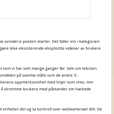
 svindel-e-posten starter. Det faller inn i kategorien
igjøre ikke-eksisterende eksplisitte videoer av brukere
el som vi har sett mange ganger før. Selv om teksten
svindelen på samme måte som de andre. E-
takerens oppmerksomhet med linjer som «Hei, min
ed å skremme brukere med påstander om hackede
til enheten din og ta kontroll over webkameraet ditt. De