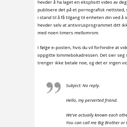
hevder å ha laget en eksplisitt video av d
publisere det på et pornografisk nettsted, 
i stand til å få tilgang til enheten din ved 
hevder selv at antivirusprogrammet ditt ik
med noen timers mellomrom.
I følge e-posten, hvis du vil forhindre at vi
oppgitte lommebokadressen. Det sier seg se
trenger ikke betale noe, og det er ingen vi
Subject: No reply.
Hello, my perverted friend.
We’ve actually known each other
You can call me Big Brother or t