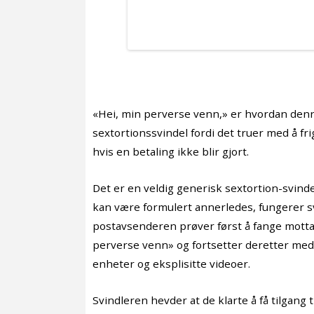
«Hei, min perverse venn,» er hvordan denne
sextortionssvindel fordi det truer med å fr
hvis en betaling ikke blir gjort.
Det er en veldig generisk sextortion-svind
kan være formulert annerledes, fungerer 
postavsenderen prøver først å fange mot
perverse venn» og fortsetter deretter m
enheter og eksplisitte videoer.
Svindleren hevder at de klarte å få tilgang 