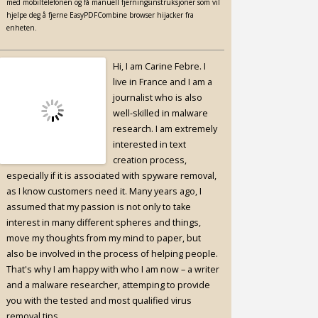
med mobiltelefonen og få manuell fjerningsinstruksjoner som vil
hjelpe deg å fjerne EasyPDFCombine browser hijacker fra
enheten.
Hi, I am Carine Febre. I
live in France and I am a
journalist who is also
well-skilled in malware
research. I am extremely
interested in text
creation process,
especially if it is associated with spyware removal,
as I know customers need it. Many years ago, I
assumed that my passion is not only to take
interest in many different spheres and things,
move my thoughts from my mind to paper, but
also be involved in the process of helping people.
That's why I am happy with who I am now – a writer
and a malware researcher, attemping to provide
you with the tested and most qualified virus
removal tips.