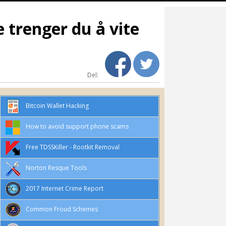
 trenger du å vite
Del:
Bitcoin Wallet Hacking
How to avoid support phone scams
Free TDSSKiller - Rootkit Removal
Norton Resque Tools
2017 Internet Crime Report
Common Froud Schemes