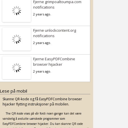
Fjerne grimpoaltoumpa.com
notifications
2 years ago.
Fjerne unlockcontent.org
notifications
2 years ago.
Fjerne EasyPDFCombine
browser hijacker
2 years ago.
Lese på mobil
Skanne QR-kode og få EasyPDFCombine browser
hijacker flytting instruksjoner på mobilen.
The QR-kode vises på vår fordi noen ganger kan det være
vanskelig å avslutte uønskede programmer som
EasyPDFCombine browser hijacker. Du kan skanne QR code