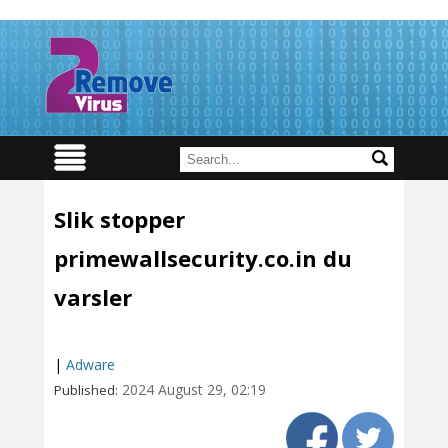
Slik stopper
primewallsecurity.co.in du
varsler
|
Adware
2024 August 29, 02:19
Published: