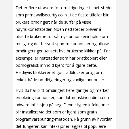
Det er flere utløsere for omdirigeringer til nettsteder
som primewallsecurity.co.in . I de fleste tilfeller blir
brukere omdirigert når de surfer på visse
høyrisikonettsteder. Noen nettsteder prøver å
utsette brukerne for så mye annonseinnhold som
mulig, og det betyr å spamme annonser og utløse
omdirigeringer uansett hva brukerne klikker på. For
eksempel er nettsteder som har piratkopiert eller
pornografisk innhold kjent for å gjøre dette.
Heldigvis blokkerer et godt adblocker-program
enkelt både omdirigeringer og vanlige annonser.
Hvis du har blitt omdirigert flere ganger og merker
en økning i annonser, kan datamaskinen din ha en
adware-infeksjon på seg. Denne typen infeksjoner
blir installert via det som er kjent som gratis
programvarebunting-metoden. På grunn av hvordan
det fungerer, kan infeksjoner legges til populære