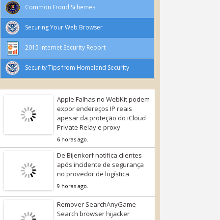
Common Froud Schemes
Securing Your Web Browser
2015 Internet Security Report
Security Tips from Homeland Security
Apple Falhas no WebKit podem
expor endereços IP reais
apesar da proteção do iCloud
Private Relay e proxy
6 horas ago.
De Bijenkorf notifica clientes
após incidente de segurança
no provedor de logística
9 horas ago.
Remover SearchAnyGame
Search browser hijacker