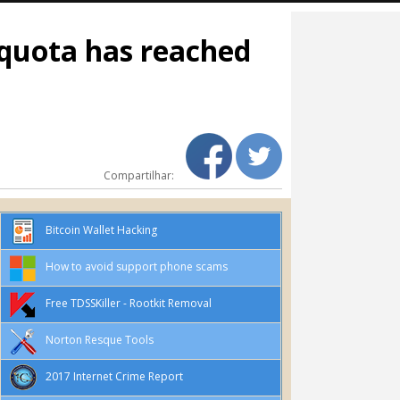
 quota has reached
Compartilhar:
Bitcoin Wallet Hacking
How to avoid support phone scams
Free TDSSKiller - Rootkit Removal
Norton Resque Tools
2017 Internet Crime Report