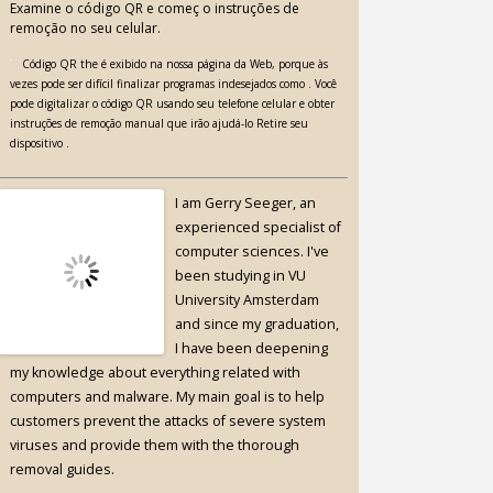
Examine o código QR e começ o instruções de
remoção no seu celular.
Código QR the é exibido na nossa página da Web, porque às
vezes pode ser difícil finalizar programas indesejados como . Você
pode digitalizar o código QR usando seu telefone celular e obter
instruções de remoção manual que irão ajudá-lo Retire seu
dispositivo .
I am Gerry Seeger, an
experienced specialist of
computer sciences. I've
been studying in VU
University Amsterdam
and since my graduation,
I have been deepening
my knowledge about everything related with
computers and malware. My main goal is to help
customers prevent the attacks of severe system
viruses and provide them with the thorough
removal guides.