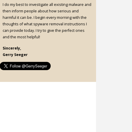
I do my best to investigate all existing malware and
then inform people about how serious and
harmful it can be. I begin every morning with the
thoughts of what spyware removal instructions I
can provide today. I try to give the perfect ones
and the most helpful!
Sincerely,
Gerry Seeger