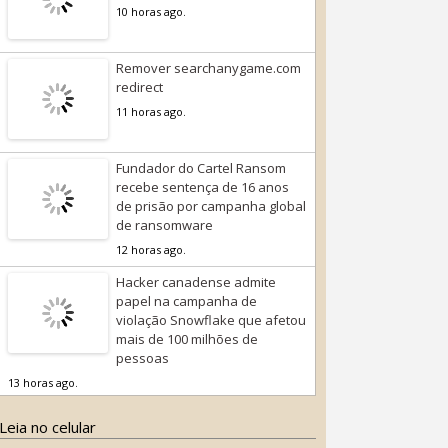
10 horas ago.
Remover searchanygame.com
redirect
11 horas ago.
Fundador do Cartel Ransom
recebe sentença de 16 anos
de prisão por campanha global
de ransomware
12 horas ago.
Hacker canadense admite
papel na campanha de
violação Snowflake que afetou
mais de 100 milhões de
pessoas
13 horas ago.
Leia no celular