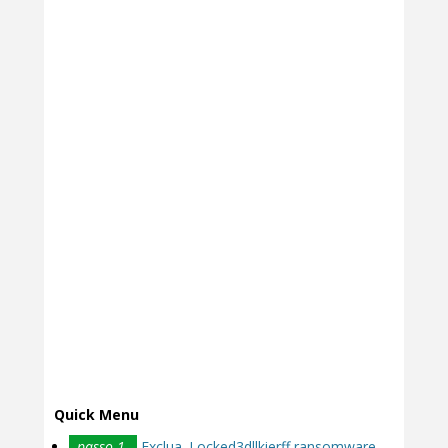
Quick Menu
passo 1.
Exclua .Locked3dllkierff ransomware