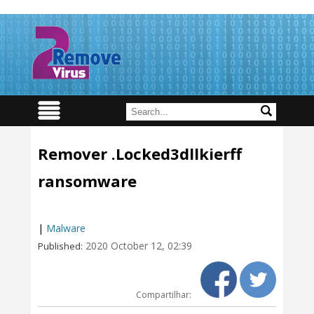
Remover .Locked3dllkierff
ransomware
|
Malware
2020 October 12, 02:39
Published:
Compartilhar: