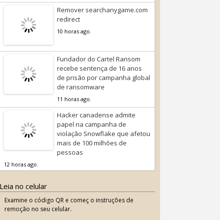
Remover searchanygame.com
redirect
10 horas ago.
Fundador do Cartel Ransom
recebe sentença de 16 anos
de prisão por campanha global
de ransomware
11 horas ago.
Hacker canadense admite
papel na campanha de
violação Snowflake que afetou
mais de 100 milhões de
pessoas
12 horas ago.
Leia no celular
Examine o código QR e começ o instruções de
remoção no seu celular.