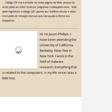
Código QR the é exibido na nossa página da Web, porque às
vezes pode ser difícil finalizar programas indesejados como . Você
pode digitalizar o código QR usando seu telefone celular e obter
instruções de remoção manual que irão ajudá-lo Retire seu
dispositivo .
Hi. I’m Jason Phillips. I
have been attending the
University of California,
Berkeley. Now I live in
New York. I work in the
field of malware
research. Everything that
is related to the computers, is my life since I was a
little boy.