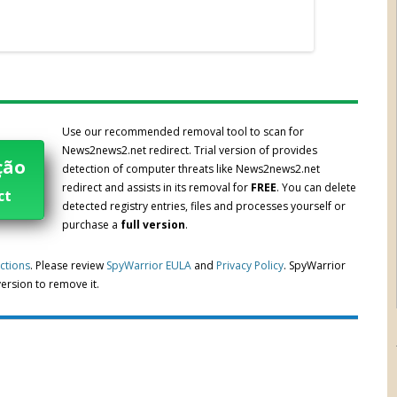
Use our recommended removal tool to scan for
News2news2.net redirect. Trial version of provides
ção
detection of computer threats like News2news2.net
redirect and assists in its removal for
FREE
. You can delete
ct
detected registry entries, files and processes yourself or
purchase a
full version
.
uctions
. Please review
SpyWarrior EULA
and
Privacy Policy
. SpyWarrior
 version to remove it.