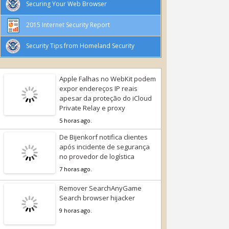
Securing Your Web Browser
2015 Internet Security Report
Security Tips from Homeland Security
Apple Falhas no WebKit podem
expor endereços IP reais
apesar da proteção do iCloud
Private Relay e proxy
5 horas ago.
De Bijenkorf notifica clientes
após incidente de segurança
no provedor de logística
7 horas ago.
Remover SearchAnyGame
Search browser hijacker
9 horas ago.