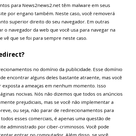
entos para News2news2.net têm malware em seus
site por engano também. Neste caso, você removerá
nto superior direito do seu navegador. Em outras
char o navegador da web que você usa para navegar na
e vê que se foi para sempre neste caso.
edirect?
recionamentos no domínio da publicidade. Esse domínio
ode encontrar alguns deles bastante atraente, mas você
ser exposta a ameaças em nenhum momento. Isso
páginas nocivas. Nós não dizemos que todos os anúncios
mente prejudiciais, mas se você não implementar a
eve, ou seja, não parar de redirecionamentos para
todos esses comerciais, é apenas uma questão de
te administrado por ciber-criminosos. Você pode
 tentar entrar no computador. Além disso, se você