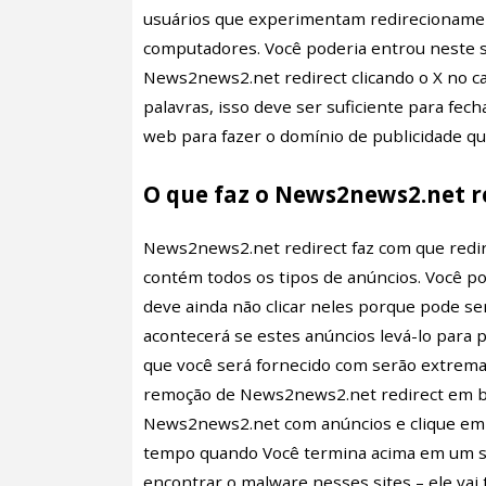
usuários que experimentam redirecionam
computadores. Você poderia entrou neste 
News2news2.net redirect clicando o X no ca
palavras, isso deve ser suficiente para fe
web para fazer o domínio de publicidade qu
O que faz o News2news2.net r
News2news2.net redirect faz com que redi
contém todos os tipos de anúncios. Você p
deve ainda não clicar neles porque pode 
acontecerá se estes anúncios levá-lo para 
que você será fornecido com serão extrema
remoção de News2news2.net redirect em br
News2news2.net com anúncios e clique em 
tempo quando Você termina acima em um si
encontrar o malware nesses sites – ele vai