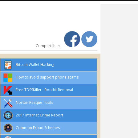
Compartilhar:
Bitcoin Wallet Hacking
How to avoid support phone scams
Free TDSSKiller - Rootkit Removal
Norton Resque Tools
2017 Internet Crime Report
Common Froud Schemes