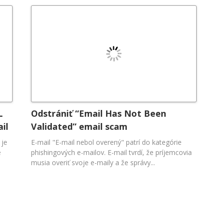
L
Odstrániť “Email Has Not Been
il
Validated” email scam
 je
E-mail "E-mail nebol overený" patrí do kategórie
e
phishingových e-mailov. E-mail tvrdí, že príjemcovia
musia overiť svoje e-maily a že správy...