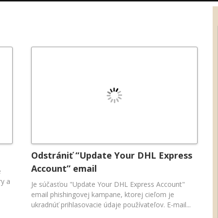
Odstrániť “Update Your DHL Express
Account” email
e
ry a
Je súčasťou "Update Your DHL Express Account"
email phishingovej kampane, ktorej cieľom je
ukradnúť prihlasovacie údaje používateľov. E-mail...