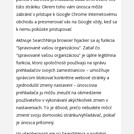
túto stránku. Okrem toho vám únosca môže
zabrániť v prístupe k Google Chrome Internetovému
obchodu a presmerovať vás na Google vždy, keď sa
k nemu pokúsite pristupovať.
Aktivuje SearchNinja browser hijacker sa aj funkcia
“Spravované vašou organizáciou”. Zatiaľ čo
“spravované vašou organizáciou” je úplne legitímna
funkcia, ktorú spoločnosti používajú na správu
prehliadačov svojich zamestnancov – umožňuje
správcom blokovať konkrétne webové stránky a
zjednodušiť zmeny nastavení – únoscovia
prehliadača ju môžu zneužiť na obmedzenie
používateľov v vykonávaní akýchkoľvek zmien v
nastaveniach. To je dôvod, prečo nebudete môcť
zmeniť svoju domovskú stránku/vyhľadávač, pokiaľ
je únosca prítomný.
Vo všeobecnosti nie sú SearchNinja a podobní