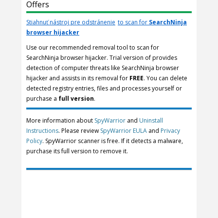
Offers
Stiahnuť nástroj pre odstránenie
to scan for
SearchNinja
browser hijacker
Use our recommended removal tool to scan for
SearchNinja browser hijacker. Trial version of provides
detection of computer threats like SearchNinja browser
hijacker and assists in its removal for
FREE
. You can delete
detected registry entries, files and processes yourself or
purchase a
full version
.
More information about
SpyWarrior
and
Uninstall
Instructions
. Please review
SpyWarrior EULA
and
Privacy
Policy
. SpyWarrior scanner is free. If it detects a malware,
purchase its full version to remove it.