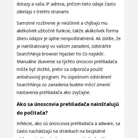
dotazy a vaša IP adresa, pričom tieto údaje často
zdieľajú s tretími stranami.
Samotné rozšírenie je neúčinné a chýbajú mu
akékoľvek užitočné funkcie, takže akákoľvek forma
zberu údajov je úplne neopodstatnená. Ak zistíte, že
je nainštalovaný vo vašom zariadení, odstráňte
SearchNinja browser hijacker ho čo najskôr.
Manuálne zbavenie sa týchto únoscov prehliadača
môže byť zložité, preto sa odporúča použiť
antivírusový program. Po úspešnom odstránení
SearchNinja zo zariadenia budete môcť zmeniť
nastavenia prehliadača ako zvyčajne.
Ako sa únoscovia prehliadača nainštalujú
do počítača?
Infekcie, ako sú únoscovia prehliadača a adware, sa
často nachádzajú na stránkach na bezplatné