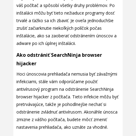
váš počítač a spôsobí všetky druhy problémov. Po
inštalácii môžu byť tieto nežiaduce programy dosť
trvalé a ťažko sa ich zbaviť. Je oveľa jednoduchšie
zrušiť začiarknutie niekoľkých políčok počas
inštalácie, ako sa zaoberať odstránením únoscov a
adware po ich úplnej inštalácii.
Ako odstrániť SearchNinja browser
hijacker
Hoci únoscovia prehliadača nemusia byť závažnými
infekciami, stále vám odporúčame použiť
antivírusový program na odstránenie SearchNinja
browser hijacker z počítača. Tieto infekcie môžu byť
pretrvávajúce, takže je pohodlnejšie nechať si
odstránenie zvládnuť antivírusom. Akonáhle únosca
zmizne z vášho počítača, budete môcť zmeniť
nastavenia prehliadača, ako uznáte za vhodné.