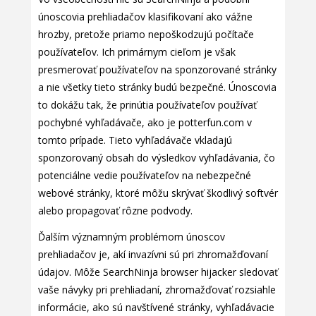
únoscovia prehliadačov klasifikovaní ako vážne
hrozby, pretože priamo nepoškodzujú počítače
používateľov. Ich primárnym cieľom je však
presmerovať používateľov na sponzorované stránky
a nie všetky tieto stránky budú bezpečné. Únoscovia
to dokážu tak, že prinútia používateľov používať
pochybné vyhľadávače, ako je potterfun.com v
tomto prípade. Tieto vyhľadávače vkladajú
sponzorovaný obsah do výsledkov vyhľadávania, čo
potenciálne vedie používateľov na nebezpečné
webové stránky, ktoré môžu skrývať škodlivý softvér
alebo propagovať rôzne podvody.
Ďalším významným problémom únoscov
prehliadačov je, akí invazívni sú pri zhromažďovaní
údajov. Môže SearchNinja browser hijacker sledovať
vaše návyky pri prehliadaní, zhromažďovať rozsiahle
informácie, ako sú navštívené stránky, vyhľadávacie