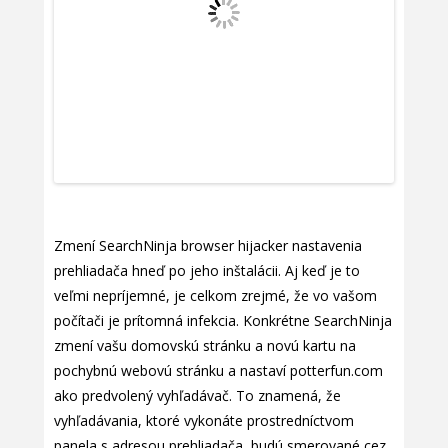
Zmení SearchNinja browser hijacker nastavenia
prehliadača hneď po jeho inštalácii. Aj keď je to
veľmi nepríjemné, je celkom zrejmé, že vo vašom
počítači je prítomná infekcia. Konkrétne SearchNinja
zmení vašu domovskú stránku a novú kartu na
pochybnú webovú stránku a nastaví potterfun.com
ako predvolený vyhľadávač. To znamená, že
vyhľadávania, ktoré vykonáte prostredníctvom
panela s adresou prehliadača, budú smerované cez