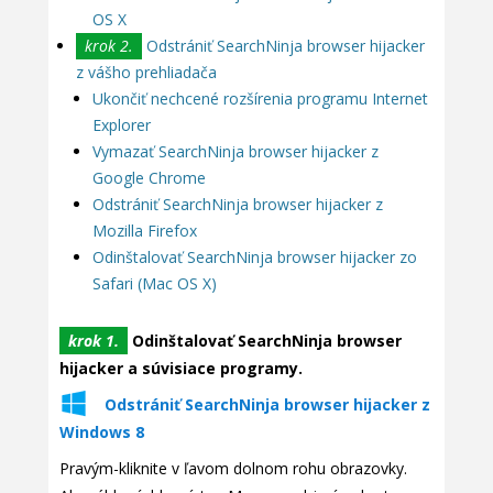
OS X
krok 2.
Odstrániť SearchNinja browser hijacker
z vášho prehliadača
Ukončiť nechcené rozšírenia programu Internet
Explorer
Vymazať SearchNinja browser hijacker z
Google Chrome
Odstrániť SearchNinja browser hijacker z
Mozilla Firefox
Odinštalovať SearchNinja browser hijacker zo
Safari (Mac OS X)
krok 1.
Odinštalovať SearchNinja browser
hijacker a súvisiace programy.
Odstrániť SearchNinja browser hijacker z
Windows 8
Pravým-kliknite v ľavom dolnom rohu obrazovky.