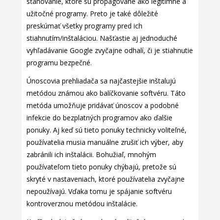
sťahovanie, ktoré sú propagované ako legitímne a
užitočné programy. Preto je také dôležité
preskúmať všetky programy pred ich
stiahnutím/inštaláciou. Našťastie aj jednoduché
vyhľadávanie Google zvyčajne odhalí, či je stiahnutie
programu bezpečné.
Únoscovia prehliadača sa najčastejšie inštalujú
metódou známou ako balíčkovanie softvéru. Táto
metóda umožňuje pridávať únoscov a podobné
infekcie do bezplatných programov ako ďalšie
ponuky. Aj keď sú tieto ponuky technicky voliteľné,
používatelia musia manuálne zrušiť ich výber, aby
zabránili ich inštalácii. Bohužiaľ, mnohým
používateľom tieto ponuky chýbajú, pretože sú
skryté v nastaveniach, ktoré používatelia zvyčajne
nepoužívajú. Vďaka tomu je spájanie softvéru
kontroverznou metódou inštalácie.