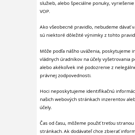
služieb, alebo špeciálne ponuky, vyriešen
VOP.
Ako všeobecné pravidlo, nebudeme dávať va
sú niektoré dôležité výnimky z tohto pravi
Môže podľa nášho uváženia, poskytujeme in
vládnych úradníkov na účely vyšetrovania 
alebo akékoľvek iné podozrenie z nelegálnej
právnej zodpovednosti.
Hoci neposkytujeme identifikačnú informác
našich webových stránkach inzerentov ale
účely.
Čas od času, môžeme použiť treťou stranou
stránkach. Ak dodávateľ chce zbierať infor