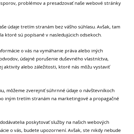
ie sporov, problémov a presadzovať naše webové stránky
še údaje tretím stranám bez vášho súhlasu. Avšak, tam
dla ktoré sú popísané v nasledujúcich odsekoch.
formácie o vás na vymáhanie práva alebo iných
podvodov, údajné porušenie duševného vlastníctva,
 aktivity alebo záležitosti, ktoré nás môžu vystaviť
iu, môžeme zverejniť súhrnné údaje o návštevníkoch
bo iným tretím stranám na marketingové a propagačné
 dodávatelia poskytovať služby na našich webových
mácie o vás, budete upozornení. Avšak, ste nikdy nebude