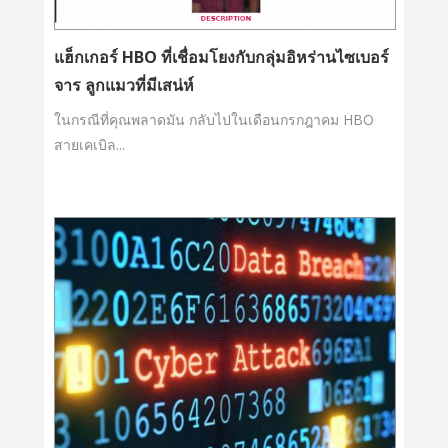
แฮ็กเกอร์ HBO ที่เชื่อมโยงกับกลุ่มอิหร่านไซเบอร์
จาร ลูกแมวที่มีเสน่ห์
ในกรณีที่คุณพลาดมัน กลับไปในเดือนกรกฎาคม HBO
สายเคเบิล...