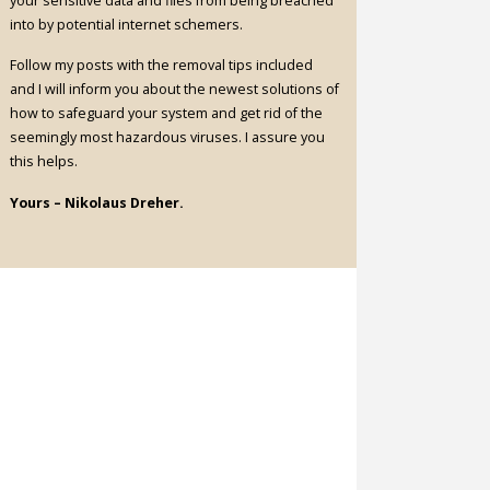
your sensitive data and files from being breached
into by potential internet schemers.
Follow my posts with the removal tips included
and I will inform you about the newest solutions of
how to safeguard your system and get rid of the
seemingly most hazardous viruses. I assure you
this helps.
Yours – Nikolaus Dreher.