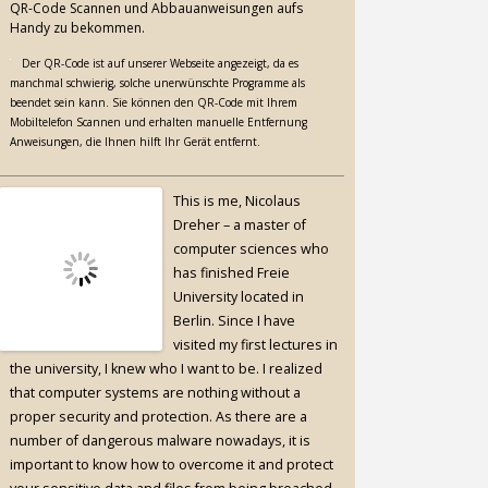
QR-Code Scannen und Abbauanweisungen aufs
Handy zu bekommen.
Der QR-Code ist auf unserer Webseite angezeigt, da es
manchmal schwierig, solche unerwünschte Programme als
beendet sein kann. Sie können den QR-Code mit Ihrem
Mobiltelefon Scannen und erhalten manuelle Entfernung
Anweisungen, die Ihnen hilft Ihr Gerät entfernt.
This is me, Nicolaus
Dreher – a master of
computer sciences who
has finished Freie
University located in
Berlin. Since I have
visited my first lectures in
the university, I knew who I want to be. I realized
that computer systems are nothing without a
proper security and protection. As there are a
number of dangerous malware nowadays, it is
important to know how to overcome it and protect