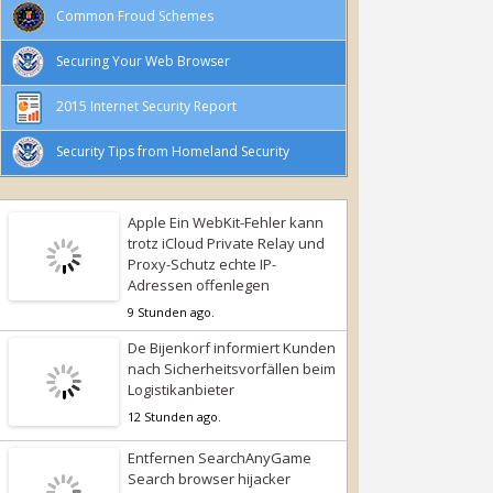
Common Froud Schemes
Securing Your Web Browser
2015 Internet Security Report
Security Tips from Homeland Security
Apple Ein WebKit-Fehler kann
trotz iCloud Private Relay und
Proxy-Schutz echte IP-
Adressen offenlegen
9 Stunden ago.
De Bijenkorf informiert Kunden
nach Sicherheitsvorfällen beim
Logistikanbieter
12 Stunden ago.
Entfernen SearchAnyGame
Search browser hijacker