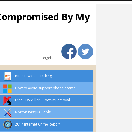
s Compromised By My
Freigeben:
Bitcoin Wallet Hacking
How to avoid support phone scams
Free TDSSKiller - Rootkit Removal
Norton Resque Tools
2017 Internet Crime Report