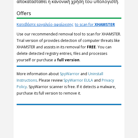
αποκατασταθεί η κανονική χρήση του υπολογιστή.
Offers
Κατεβάστε εργαλείο αφαίρεσης
to scan for
XHAMSTER
Use our recommended removal tool to scan for XHAMSTER.
Trial version of provides detection of computer threats like
XHAMSTER and assists in its removal for
FREE
. You can
delete detected registry entries, files and processes
yourself or purchase a
full version
.
More information about
SpyWarrior
and
Uninstall
Instructions
. Please review
SpyWarrior EULA
and
Privacy
Policy
. SpyWarrior scanner is free. If it detects a malware,
purchase its full version to remove it.