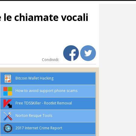
e le chiamate vocali
Condividi:
Bitcoin Wallet Hacking
How to avoid support phone scams
Free TDSSKiller - Rootkit Removal
Norton Resque Tools
2017 Internet Crime Report