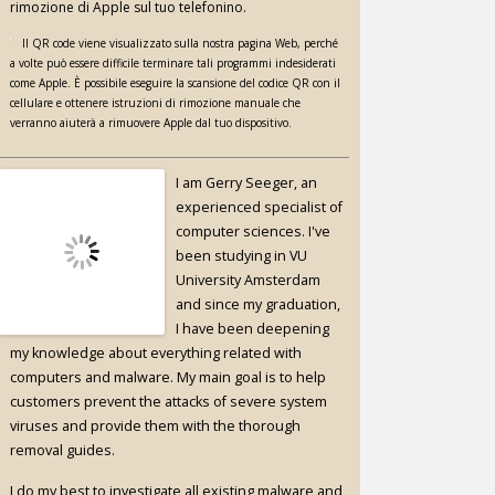
rimozione di Apple sul tuo telefonino.
Il QR code viene visualizzato sulla nostra pagina Web, perché
a volte può essere difficile terminare tali programmi indesiderati
come Apple. È possibile eseguire la scansione del codice QR con il
cellulare e ottenere istruzioni di rimozione manuale che
verranno aiuterà a rimuovere Apple dal tuo dispositivo.
I am Gerry Seeger, an
experienced specialist of
computer sciences. I've
been studying in VU
University Amsterdam
and since my graduation,
I have been deepening
my knowledge about everything related with
computers and malware. My main goal is to help
customers prevent the attacks of severe system
viruses and provide them with the thorough
removal guides.
I do my best to investigate all existing malware and