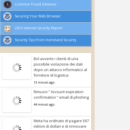
Common Froud Schemes
Securing Your Web Browser
2015 Internet Security Report
Security Tips from Homeland Security
Bol avverte i clienti di una
possibile violazione dei dati
dopo un attacco informatico al
fornitore di logistica
13 minuti ago.
Rimuovi ” Account expiration
confirmation ” email di phishing
44 minuti ago.
Meta ha ordinato di pagare 567
milioni di dollari e di rinnovare