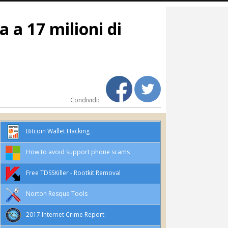
 a 17 milioni di
Condividi:
Bitcoin Wallet Hacking
How to avoid support phone scams
Free TDSSKiller - Rootkit Removal
Norton Resque Tools
2017 Internet Crime Report