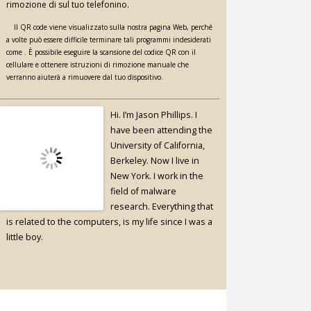
rimozione di sul tuo telefonino.
Il QR code viene visualizzato sulla nostra pagina Web, perché
a volte può essere difficile terminare tali programmi indesiderati
come . È possibile eseguire la scansione del codice QR con il
cellulare e ottenere istruzioni di rimozione manuale che
verranno aiuterà a rimuovere dal tuo dispositivo.
Hi. I’m Jason Phillips. I
have been attending the
University of California,
Berkeley. Now I live in
New York. I work in the
field of malware
research. Everything that
is related to the computers, is my life since I was a
little boy.