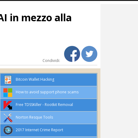
I in mezzo alla
Condividi:
Bitcoin Wallet Hacking
How to avoid support phone scams
Free TDSSKiller - Rootkit Removal
Norton Resque Tools
2017 Internet Crime Report