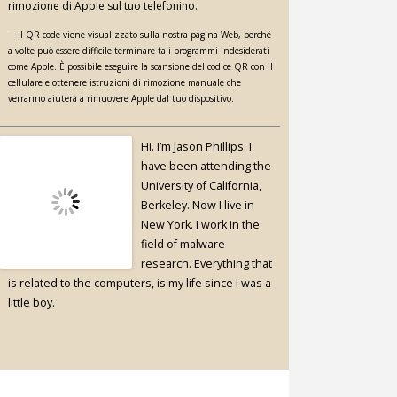
rimozione di Apple sul tuo telefonino.
Il QR code viene visualizzato sulla nostra pagina Web, perché
a volte può essere difficile terminare tali programmi indesiderati
come Apple. È possibile eseguire la scansione del codice QR con il
cellulare e ottenere istruzioni di rimozione manuale che
verranno aiuterà a rimuovere Apple dal tuo dispositivo.
Hi. I’m Jason Phillips. I
have been attending the
University of California,
Berkeley. Now I live in
New York. I work in the
field of malware
research. Everything that
is related to the computers, is my life since I was a
little boy.