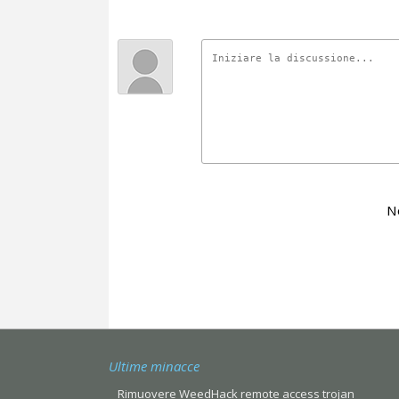
N
Ultime minacce
Rimuovere WeedHack remote access trojan