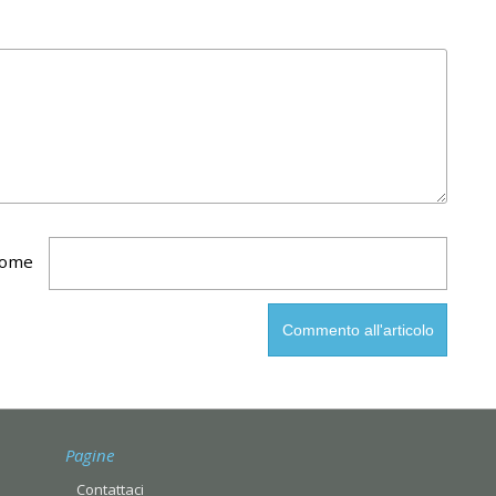
ome
Pagine
Contattaci