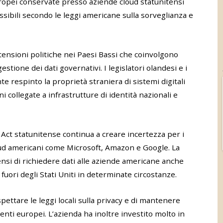
uropei conservate presso aziende cloud statunitensi
ibili secondo le leggi americane sulla sorveglianza e
ensioni politiche nei Paesi Bassi che coinvolgono
stione dei dati governativi. I legislatori olandesi e i
 respinto la proprietà straniera di sistemi digitali
ioni collegate a infrastrutture di identità nazionali e
d Act statunitense continua a creare incertezza per i
loud americani come Microsoft, Amazon e Google. La
ensi di richiedere dati alle aziende americane anche
fuori degli Stati Uniti in determinate circostanze.
pettare le leggi locali sulla privacy e di mantenere
ienti europei. L’azienda ha inoltre investito molto in