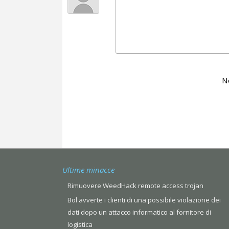
N
Ultime minacce
Rimuovere WeedHack remote access trojan
Bol avverte i clienti di una possibile violazione dei
dati dopo un attacco informatico al fornitore di
logistica