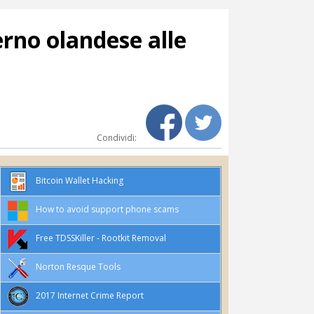
erno olandese alle
Condividi:
Bitcoin Wallet Hacking
How to avoid support phone scams
Free TDSSKiller - Rootkit Removal
Norton Resque Tools
2017 Internet Crime Report