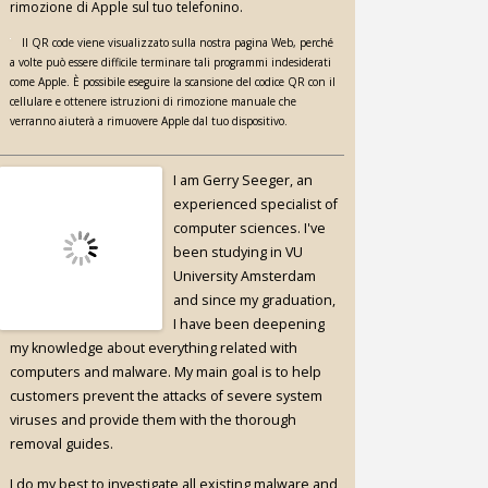
rimozione di Apple sul tuo telefonino.
Il QR code viene visualizzato sulla nostra pagina Web, perché
a volte può essere difficile terminare tali programmi indesiderati
come Apple. È possibile eseguire la scansione del codice QR con il
cellulare e ottenere istruzioni di rimozione manuale che
verranno aiuterà a rimuovere Apple dal tuo dispositivo.
I am Gerry Seeger, an
experienced specialist of
computer sciences. I've
been studying in VU
University Amsterdam
and since my graduation,
I have been deepening
my knowledge about everything related with
computers and malware. My main goal is to help
customers prevent the attacks of severe system
viruses and provide them with the thorough
removal guides.
I do my best to investigate all existing malware and