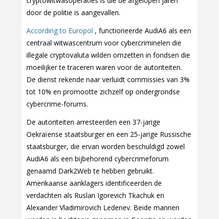
cryptowitwasoperaties is die de afgelopen jaren
door de politie is aangevallen.
According to Europol
, functioneerde AudiA6 als een
centraal witwascentrum voor cybercriminelen die
illegale cryptovaluta wilden omzetten in fondsen die
moeilijker te traceren waren voor de autoriteiten.
De dienst rekende naar verluidt commissies van 3%
tot 10% en promootte zichzelf op ondergrondse
cybercrime-forums.
De autoriteiten arresteerden een 37-jarige
Oekraïense staatsburger en een 25-jarige Russische
staatsburger, die ervan worden beschuldigd zowel
AudiA6 als een bijbehorend cybercrimeforum
genaamd Dark2Web te hebben gebruikt.
Amerikaanse aanklagers identificeerden de
verdachten als Ruslan Igorevich Tkachuk en
Alexander Vladimirovich Ledenev. Beide mannen