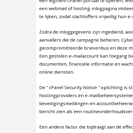
een legitiem cPanel-portaal te openen, lei
een webmail of hosting-inlogpagina imitee
te lijken, zodat slachtoffers vrijwillig hu
Zodra de inloggegevens zijn ingediend, wo
aanvallers die de campagne beheren. Cybe
gecompromitteerde brievenbus en deze moge
Een gestolen e-mailaccount kan toegang b
documenten, financiële informatie en wach
online diensten.
De ” cPanel Security Notice ” oplichting is
hostingproviders en e-mailbeheersystemen
beveiligingsmeldingen en accountbeheerw
bericht zien als een routineonderhoudsver
Een andere factor die bijdraagt aan de effect