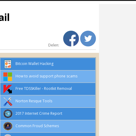
ail
Delen:
Bitcoin Wallet Hacking
How to avoid support phone scams
Free TDSSKiller - Rootkit Removal
Norton Resque Tools
2017 Internet Crime Report
Common Froud Schemes