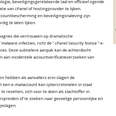
ogie, beveiligingsgerelateerde taal en officieel ogende
e van cPanel of hostingprovider te lijken.
accountbescherming en beveiligingsnaleving zijn
dig te laten lijken.
pagnes die vertrouwen op dramatische
lware-infecties, richt de ” cPanel Security Notice ” e-
roces. Deze subtielere aanpak kan de achterdocht
 aan incidentele accountverificatieverzoeken van
n hebben als aanvallers erin slagen de
t een e-mailaccount kan cybercriminelen in staat
e resetten, zich voor te doen als slachtoffer in
rspreiden of te zoeken naar gevoelige persoonlijke en
geslagen.