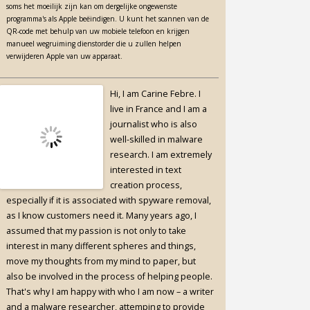
soms het moeilijk zijn kan om dergelijke ongewenste
programma's als Apple beëindigen. U kunt het scannen van de
QR-code met behulp van uw mobiele telefoon en krijgen
manueel wegruiming dienstorder die u zullen helpen
verwijderen Apple van uw apparaat.
Hi, I am Carine Febre. I
live in France and I am a
journalist who is also
well-skilled in malware
research. I am extremely
interested in text
creation process,
especially if it is associated with spyware removal,
as I know customers need it. Many years ago, I
assumed that my passion is not only to take
interest in many different spheres and things,
move my thoughts from my mind to paper, but
also be involved in the process of helping people.
That's why I am happy with who I am now – a writer
and a malware researcher, attemping to provide