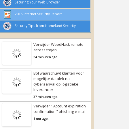
Securing Your Web Browser
2015 Internet Security Report
Security Tips from Homeland Security
Verwijder WeedHack remote
access trojan
24 minuten ago.
Bol waarschuwt klanten voor
mogelijke datalek na
cyberaanval op logistieke
leverancier
37 minuten ago.
Verwijder ” Account expiration
confirmation ” phishing-e-mail
1 uur ago.