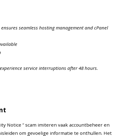
d ensures seamless hosting management and cPanel
available
n
xperience service interruptions after 48 hours.
nt
ity Notice ” scam imiteren vaak accountbeheer en
sleiden om gevoelige informatie te onthullen. Het