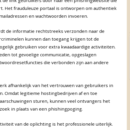
dt de link gebruikers door naar een phishingwebsite die
rt. Het frauduleuze portaal is ontworpen om authentiek
n e-mailadressen en wachtwoorden invoeren.
rdt de informatie rechtstreeks verzonden naar de
rcriminelen kunnen dan toegang krijgen tot de
lijk gebruiken voor extra kwaadaardige activiteiten.
ieden tot gevoelige communicatie, opgeslagen
twoordresetfuncties die verbonden zijn aan andere
 sterk afhankelijk van het vertrouwen van gebruikers in
. Omdat legitieme hostingbedrijven af en toe
aarschuwingen sturen, kunnen veel ontvangers het
zoek in plaats van een phishingpoging.
iviteit van de oplichting is het professionele uiterlijk.