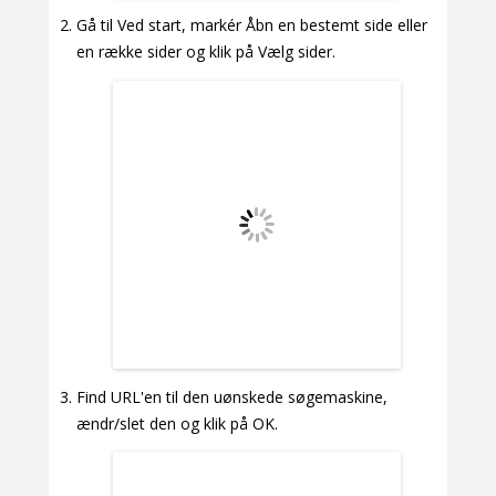
Gå til Ved start, markér Åbn en bestemt side eller
en række sider og klik på Vælg sider.
Find URL'en til den uønskede søgemaskine,
ændr/slet den og klik på OK.